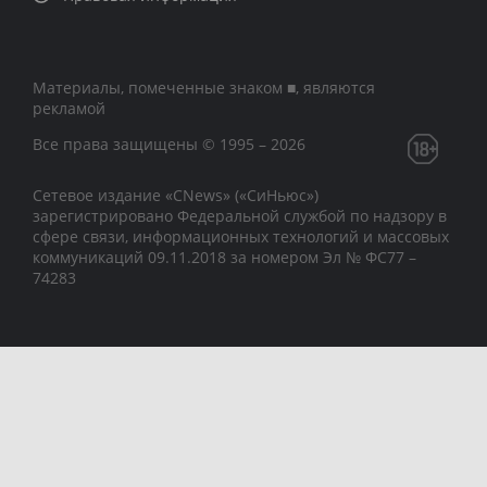
Материалы, помеченные знаком ■, являются
рекламой
Все права защищены © 1995 – 2026
Сетевое издание «CNews» («СиНьюс»)
зарегистрировано Федеральной службой по надзору в
сфере связи, информационных технологий и массовых
коммуникаций 09.11.2018 за номером Эл № ФС77 –
74283