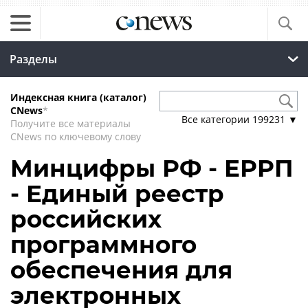
Разделы
Индексная книга (каталог)
CNews
*
Все категории
199231
▼
Получите все материалы
CNews по ключевому слову
Минцифры РФ - ЕРРП
- Единый реестр
российских
программного
обеспечения для
электронных