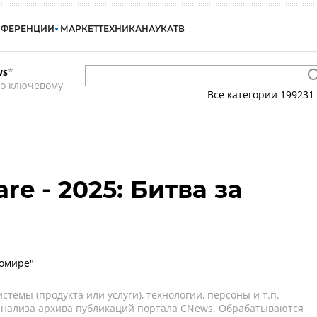
НФЕРЕНЦИИ
МАРКЕТ
ТЕХНИКА
НАУКА
ТВ
ws
*
по ключевому
Все категории
199231
re - 2025: Битва за
ромире"
темы (продукта или услуги), технологии, персоны и т.п.
 анализа архива публикаций портала CNews. Обрабатываются