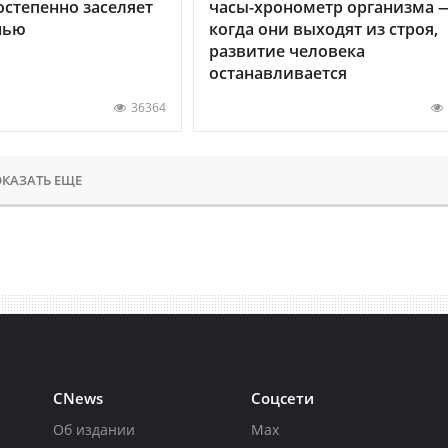
остепенно заселяет
часы-хронометр организма 
нью
когда они выходят из строя,
развитие человека
останавливается
36364
КАЗАТЬ ЕЩЕ
CNews
Соцсети
Об издании
Max