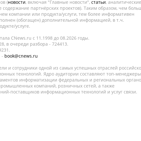
ов (
новости
, включая "Главные новости",
статьи
, аналитически
е содержание партнёрских проектов). Таким образом, чем боль
нем компании или продукта/услуги, тем более информативен
полнен (обогащен) дополнительной информацией, в т.ч.
дукте/услуге.
ала CNews.ru c 11.1998 до 08.2026 годы.
8, в очереди разбора - 724413.
9231.
 -
book@cnews.ru
ели и сотрудники одной из самых успешных отраслей российск
онных технологий. Ядро аудитории составляют топ-менеджеры
таментов информатизации федеральных и региональных орган
 промышленных компаний, розничных сетей, а также
аний-поставщиков информационных технологий и услуг связи.