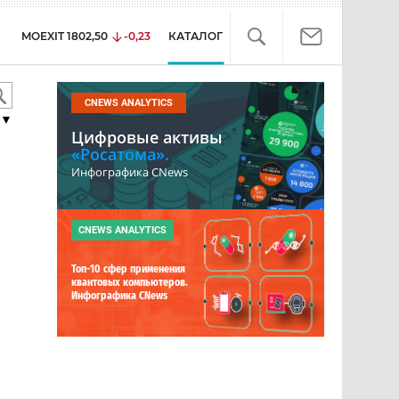
MOEXIT
1802,50
-0,23
КАТАЛОГ
CNEWS ANALYTICS
▼
Цифровые активы
«Росатома».
Инфографика CNews
CNEWS ANALYTICS
Топ-10 сфер применения
квантовых компьютеров.
Инфографика CNews