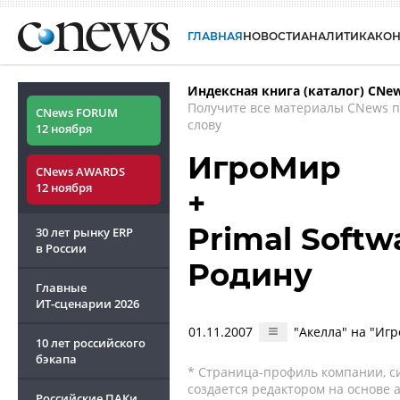
ГЛАВНАЯ
НОВОСТИ
АНАЛИТИКА
КО
Индексная книга (каталог) CNe
Получите все материалы CNews 
CNews FORUM
слову
12 ноября
ИгроМир
CNews AWARDS
12 ноября
+
Primal Softwa
30 лет рынку ERP
в России
Родину
Главные
ИТ-сценарии
2026
01.11.2007
"Акелла" на "Иг
10 лет российского
бэкапа
* Страница-профиль компании, сис
создается редактором на основе
Российские ПАКи