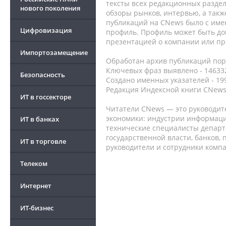
тексты всех редакционных раздел
нового поколения
обзоры рынков, интервью, а такж
публикаций на CNews было с име
Цифровизация
профиль. Профиль может быть до
презентацией о компании или про
Импортозамещение
Обработан архив публикаций порт
Ключевых фраз выявлено - 146332
Безопасность
Создано именных указателей - 19
Редакция Индексной книги CNews
ИТ в госсекторе
Читатели CNews — это руководит
экономики: индустрии информаци
ИТ в банках
технические специалисты депар
государственной власти, банков,
ИТ в торговле
руководители и сотрудники комп
Телеком
Интернет
ИТ-бизнес