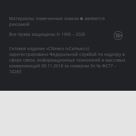
Материалы, помеченные знаком ■, являются
рекламой
Все права защищены © 1995 – 2026
Сетевое издание «CNews» («СиНьюс»)
зарегистрировано Федеральной службой по надзору в
сфере связи, информационных технологий и массовых
коммуникаций 09.11.2018 за номером Эл № ФС77 –
74283