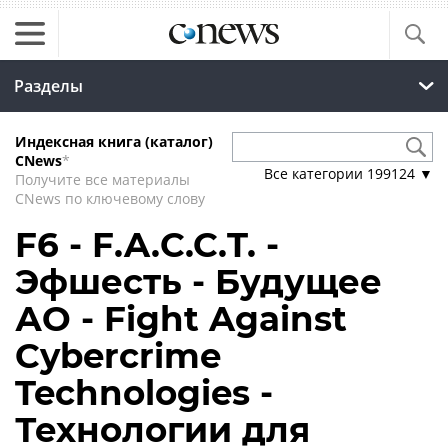
Разделы
Индексная книга (каталог)
CNews
*
Все категории
199124
▼
Получите все материалы
CNews по ключевому слову
F6 - F.A.С.С.T. -
Эфшесть - Будущее
АО - Fight Against
Cybercrime
Technologies -
Технологии для