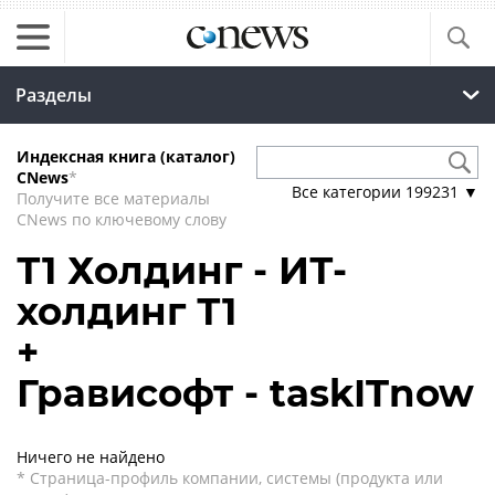
Разделы
Индексная книга (каталог)
CNews
*
Все категории
199231
▼
Получите все материалы
CNews по ключевому слову
Т1 Холдинг - ИТ-
холдинг Т1
+
Грависофт - taskITnow
Ничего не найдено
* Страница-профиль компании, системы (продукта или