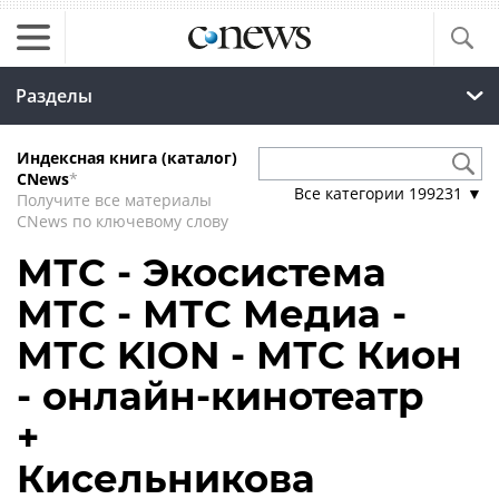
Разделы
Индексная книга (каталог)
CNews
*
Все категории
199231
▼
Получите все материалы
CNews по ключевому слову
МТС - Экосистема
МТС - МТС Медиа -
МТС KION - МТС Кион
- онлайн-кинотеатр
+
Кисельникова