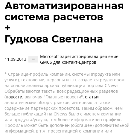
Автоматизированная
система расчетов
+
Гудкова Светлана
Microsoft зарегистрировала решение
11.09.2013
GMCS для контакт-центров
* Страница-профиль компании, системы (продукта или
услуги), технологии, персоны и т.п. создается редактором
на основе анализа архива публикаций портала CNews.
Обрабатываются тексты всех редакционных разделов
(
новости
, включая "Главные новости",
статьи
,
аналитические обзоры рынков, интервью, а также
содержание партнёрских проектов). Таким образом, чем
больше публикаций на CNews было с именем компании
или продукта/услуги, тем более информативен профиль.
Профиль может быть дополнен (обогащен) дополнительной
информацией, в т.ч. презентацией о компании или