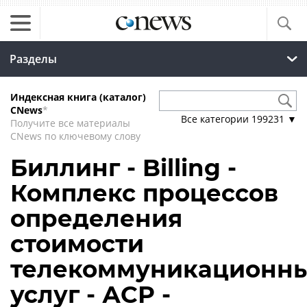
Разделы
Индексная книга (каталог)
CNews
*
Все категории
199231
▼
Получите все материалы
CNews по ключевому слову
Биллинг - Billing -
Комплекс процессов
определения
стоимости
телекоммуникационн
услуг - АСР -