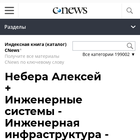
Разделы
Индексная книга (каталог)
CNews
*
Все категории
199002
▼
Получите все материалы
CNews по ключевому слову
Небера Алексей
+
Инженерные
системы -
Инженерная
инфраструктура -