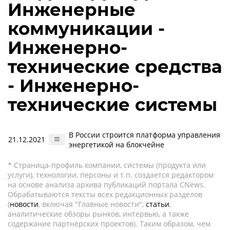
Инженерные
коммуникации -
Инженерно-
технические средства
- Инженерно-
технические системы
В России строится платформа управления
21.12.2021
энергетикой на блокчейне
* Страница-профиль компании, системы (продукта или
услуги), технологии, персоны и т.п. создается редактором
на основе анализа архива публикаций портала CNews.
Обрабатываются тексты всех редакционных разделов
(
новости
, включая "Главные новости",
статьи
,
аналитические обзоры рынков, интервью, а также
содержание партнёрских проектов). Таким образом, чем