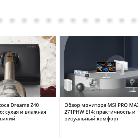
оса Dreame Z40
Обзор монитора MSI PRO MA
o: сухая и влажная
271PHW E14: практичность и
усилий
визуальный комфорт