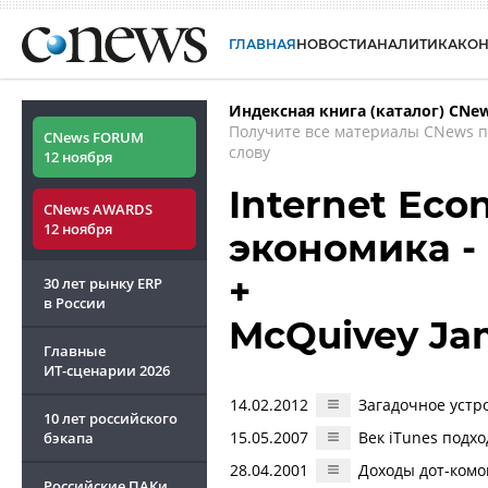
ГЛАВНАЯ
НОВОСТИ
АНАЛИТИКА
КО
Индексная книга (каталог) CNe
Получите все материалы CNews 
CNews FORUM
слову
12 ноября
Internet Eco
CNews AWARDS
12 ноября
экономика -
+
30 лет рынку ERP
в России
McQuivey Ja
Главные
ИТ-сценарии
2026
14.02.2012
Загадочное устр
10 лет российского
15.05.2007
Век iTunes подхо
бэкапа
28.04.2001
Доходы дот-комо
Российские ПАКи