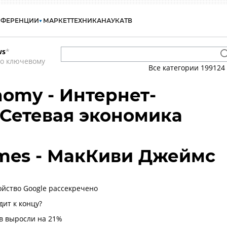
НФЕРЕНЦИИ
МАРКЕТ
ТЕХНИКА
НАУКА
ТВ
ws
*
по ключевому
Все категории
199124
nomy - Интернет-
 Сетевая экономика
mes - МакКиви Джеймс
ойство Google рассекречено
дит к концу?
в выросли на 21%