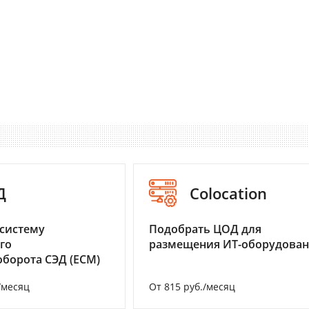
Д
Colocation
систему
Подобрать ЦОД для
го
размещения ИТ-оборудова
борота СЭД (ECM)
/месяц
От 815 руб./месяц