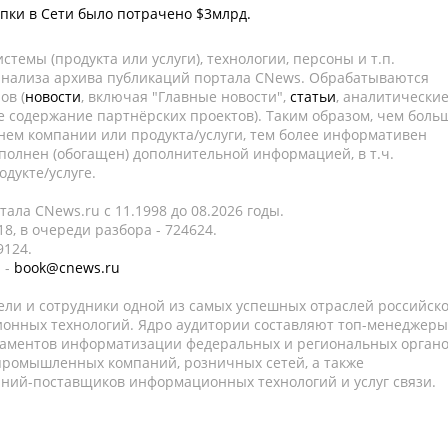
упки в Сети было потрачено $3млрд.
темы (продукта или услуги), технологии, персоны и т.п.
 анализа архива публикаций портала CNews. Обрабатываются
ов (
новости
, включая "Главные новости",
статьи
, аналитически
е содержание партнёрских проектов). Таким образом, чем боль
нем компании или продукта/услуги, тем более информативен
полнен (обогащен) дополнительной информацией, в т.ч.
дукте/услуге.
ала CNews.ru c 11.1998 до 08.2026 годы.
8, в очереди разбора - 724624.
9124.
 -
book@cnews.ru
ели и сотрудники одной из самых успешных отраслей российск
онных технологий. Ядро аудитории составляют топ-менеджеры
таментов информатизации федеральных и региональных орган
 промышленных компаний, розничных сетей, а также
аний-поставщиков информационных технологий и услуг связи.