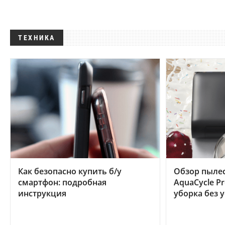
ТЕХНИКА
Как безопасно купить б/у
Обзор пылес
смартфон: подробная
AquaCycle Pr
инструкция
уборка без 