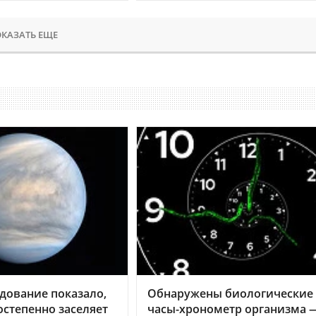
КАЗАТЬ ЕЩЕ
дование показало,
Обнаружены биологические
остепенно заселяет
часы-хронометр организма 