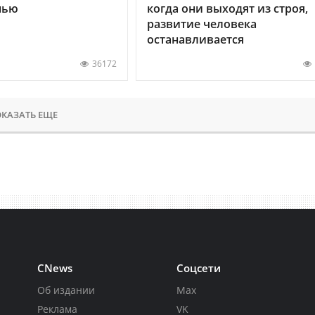
нью
когда они выходят из строя,
развитие человека
останавливается
36172
КАЗАТЬ ЕЩЕ
CNews
Соцсети
Об издании
Max
Реклама
VK