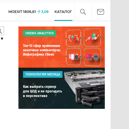
MOEXIT
1806,61
3,08
КАТАЛОГ
CNEWS ANALYTICS
▼
Топ-10 сфер применения
квантовых компьютеров.
Инфографика CNews
ТЕХНОЛОГИЯ МЕСЯЦА
Как выбрать сервер
для ЦОД и не прогадать
в перспективе