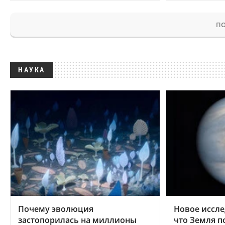
ПО
НАУКА
Почему эволюция
Новое иссле
застопорилась на миллионы
что Земля п