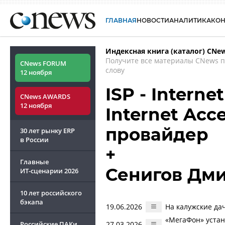
ГЛАВНАЯ
НОВОСТИ
АНАЛИТИКА
КО
Индексная книга (каталог) CNe
Получите все материалы CNews 
CNews FORUM
слову
12 ноября
ISP - Internet
CNews AWARDS
12 ноября
Internet Acc
провайдер
30 лет рынку ERP
в России
+
Главные
Сенигов Дм
ИТ-сценарии
2026
10 лет российского
бэкапа
19.06.2026
На калужские да
«МегаФон» уста
Российские ПАКи
27.03.2026