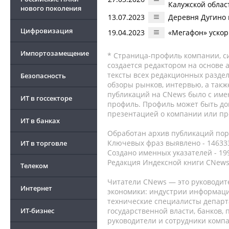
Калужской облас
нового поколения
13.07.2023
Деревня Дугино 
Цифровизация
19.04.2023
«Мегафон» ускор
Импортозамещение
* Страница-профиль компании, сис
создается редактором на основе
тексты всех редакционных раздел
Безопасность
обзоры рынков, интервью, а такж
публикаций на CNews было с име
ИТ в госсекторе
профиль. Профиль может быть до
презентацией о компании или про
ИТ в банках
Обработан архив публикаций порт
Ключевых фраз выявлено - 146333
ИТ в торговле
Создано именных указателей - 19
Редакция Индексной книги CNews
Телеком
Читатели CNews — это руководит
Интернет
экономики: индустрии информаци
технические специалисты депар
ИТ-бизнес
государственной власти, банков,
руководители и сотрудники комп