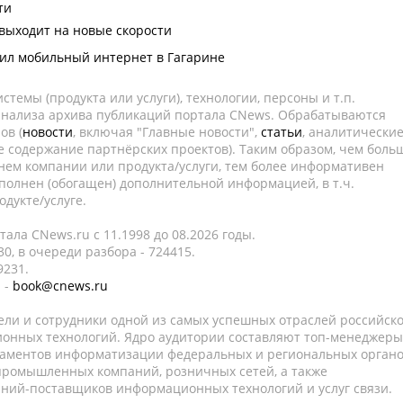
ти
выходит на новые скорости
ил мобильный интернет в Гагарине
темы (продукта или услуги), технологии, персоны и т.п.
 анализа архива публикаций портала CNews. Обрабатываются
ов (
новости
, включая "Главные новости",
статьи
, аналитически
е содержание партнёрских проектов). Таким образом, чем боль
нем компании или продукта/услуги, тем более информативен
полнен (обогащен) дополнительной информацией, в т.ч.
дукте/услуге.
ала CNews.ru c 11.1998 до 08.2026 годы.
0, в очереди разбора - 724415.
9231.
 -
book@cnews.ru
ели и сотрудники одной из самых успешных отраслей российск
онных технологий. Ядро аудитории составляют топ-менеджеры
таментов информатизации федеральных и региональных орган
 промышленных компаний, розничных сетей, а также
аний-поставщиков информационных технологий и услуг связи.