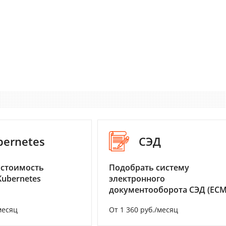
bernetes
СЭД
 стоимость
Подобрать систему
Kubernetes
электронного
документооборота СЭД (ECM
месяц
От 1 360 руб./месяц