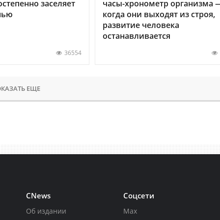
остепенно заселяет
часы-хронометр организма 
нью
когда они выходят из строя,
развитие человека
останавливается
36554
КАЗАТЬ ЕЩЕ
CNews
Соцсети
Об издании
Max