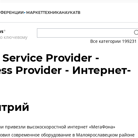
НФЕРЕНЦИИ
МАРКЕТ
ТЕХНИКА
НАУКА
ТВ
ws
*
по ключевому
Все категории
199231
 Service Provider -
ess Provider - Интернет-
итрий
чи привезли высокоскоростной интернет «МегаФона»
новил современное оборудование в Малоярославецком районе