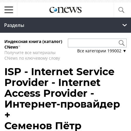
Разделы
Индексная книга (каталог)
CNews
*
Все категории
199002
▼
Получите все материалы
CNews по ключевому слову
ISP - Internet Service
Provider - Internet
Access Provider -
Интернет-провайдер
+
Семенов Пётр