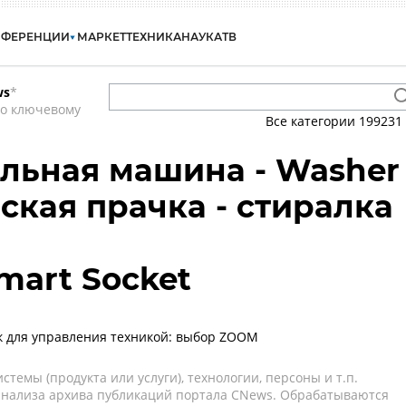
НФЕРЕНЦИИ
МАРКЕТ
ТЕХНИКА
НАУКА
ТВ
ws
*
по ключевому
Все категории
199231
альная машина - Washer
ская прачка - стиралка
mart Socket
к для управления техникой: выбор ZOOM
темы (продукта или услуги), технологии, персоны и т.п.
 анализа архива публикаций портала CNews. Обрабатываются