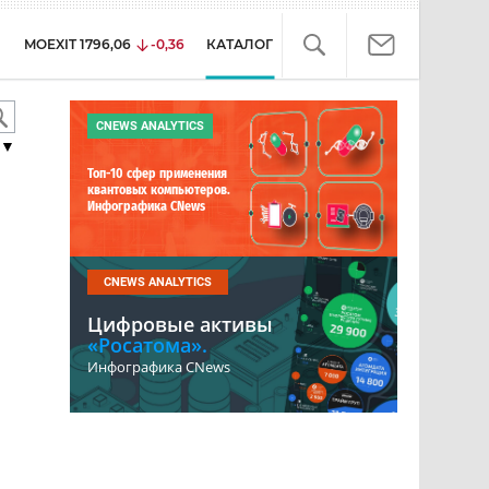
MOEXIT
1796,06
-0,36
КАТАЛОГ
CNEWS ANALYTICS
▼
Топ-10 сфер применения
квантовых компьютеров.
Инфографика CNews
CNEWS ANALYTICS
Цифровые активы
«Росатома».
Инфографика CNews