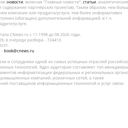
ов (
новости
, включая "Главные новости",
статьи
, аналитически
е содержание партнёрских проектов). Таким образом, чем боль
нем компании или продукта/услуги, тем более информативен
полнен (обогащен) дополнительной информацией, в т.ч.
дукте/услуге.
ала CNews.ru c 11.1998 до 08.2026 годы.
8, в очереди разбора - 724413.
9231.
 -
book@cnews.ru
ели и сотрудники одной из самых успешных отраслей российск
онных технологий. Ядро аудитории составляют топ-менеджеры
таментов информатизации федеральных и региональных орган
 промышленных компаний, розничных сетей, а также
аний-поставщиков информационных технологий и услуг связи.