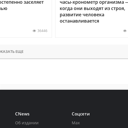
остепенно заселяет
часы-хронометр организма 
нью
когда они выходят из строя,
развитие человека
останавливается
36446
КАЗАТЬ ЕЩЕ
CNews
Соцсети
Об издании
Max