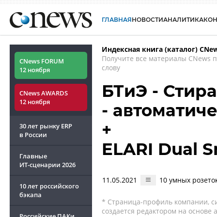
ГЛАВНАЯ
НОВОСТИ
АНАЛИТИКА
КО
Индексная книга (каталог) CNe
Получите все материалы CNews 
CNews FORUM
слову
12 ноября
БТиЭ - Стир
CNews AWARDS
12 ноября
- автоматиче
+
30 лет рынку ERP
в России
ELARI Dual S
Главные
ИТ-сценарии
2026
11.05.2021
10 умных розето
10 лет российского
бэкапа
* Страница-профиль компании, сис
создается редактором на основе
Российские ПАКи