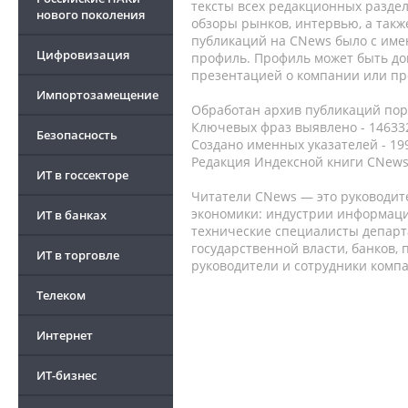
тексты всех редакционных раздел
нового поколения
обзоры рынков, интервью, а такж
публикаций на CNews было с име
Цифровизация
профиль. Профиль может быть до
презентацией о компании или про
Импортозамещение
Обработан архив публикаций порт
Ключевых фраз выявлено - 146332
Безопасность
Создано именных указателей - 19
Редакция Индексной книги CNews
ИТ в госсекторе
Читатели CNews — это руководит
экономики: индустрии информаци
ИТ в банках
технические специалисты депар
государственной власти, банков,
ИТ в торговле
руководители и сотрудники комп
Телеком
Интернет
ИТ-бизнес