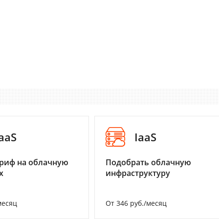
aaS
IaaS
риф на облачную
Подобрать облачную
х
инфраструктуру
месяц
От 346 руб./месяц