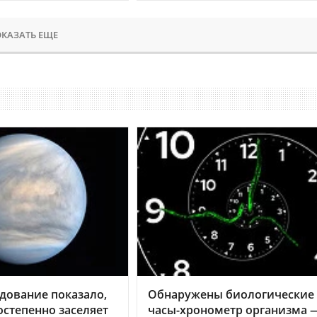
КАЗАТЬ ЕЩЕ
дование показало,
Обнаружены биологические
остепенно заселяет
часы-хронометр организма 