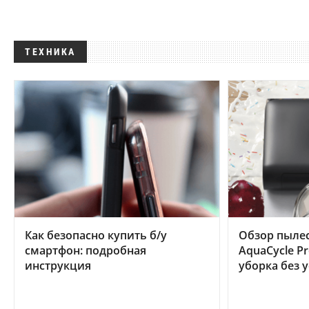
ТЕХНИКА
Как безопасно купить б/у
Обзор пылес
смартфон: подробная
AquaCycle Pr
инструкция
уборка без 