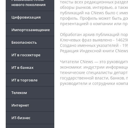
тексты всех редакционных раздел
нового поколения
обзоры рынков, интервью, а такж
публикаций на CNews было с име
Цифровизация
профиль. Профиль может быть до
презентацией о компании или про
Импортозамещение
Обработан архив публикаций порт
Ключевых фраз выявлено - 146298
Безопасность
Создано именных указателей - 19
Редакция Индексной книги CNews
ИТ в госсекторе
Читатели CNews — это руководит
экономики: индустрии информаци
ИТ в банках
технические специалисты депар
государственной власти, банков,
ИТ в торговле
руководители и сотрудники комп
Телеком
Интернет
ИТ-бизнес