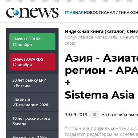
ГЛАВНАЯ
НОВОСТИ
АНАЛИТИКА
КО
Индексная книга (каталог) CNe
Получите все материалы CNews 
CNews FORUM
слову
12 ноября
Азия - Азиа
CNews AWARDS
12 ноября
регион - APAC
+
30 лет рынку ERP
в России
Sistema Asia
Главные
ИТ-сценарии
2026
19.09.2018
На базе «Сколко
10 лет российского
бэкапа
* Страница-профиль компании, сис
создается редактором на основе
Российские ПАКи