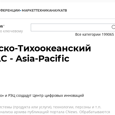
НФЕРЕНЦИИ
МАРКЕТ
ТЕХНИКА
НАУКА
ТВ
ws
*
по ключевому
Все категории
199065
тско-Тихоокеанский
 - Asia-Pacific
во» и РЭЦ создадут Центр цифровых инноваций
темы (продукта или услуги), технологии, персоны и т.п.
 анализа архива публикаций портала CNews. Обрабатываются