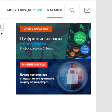
MOEXIT
1806,61
3,08
КАТАЛОГ
CNEWS ANALYTICS
▼
Цифровые активы
«Росатома».
Инфографика CNews
МНЕНИЕ МЕСЯЦА
Почему соответствие
стандартам не гарантирует
защиту от киберугроз