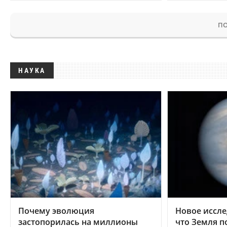
ПО
НАУКА
Почему эволюция
Новое иссле
застопорилась на миллионы
что Земля п