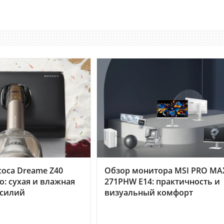
оса Dreame Z40
Обзор монитора MSI PRO MA
o: сухая и влажная
271PHW E14: практичность и
усилий
визуальный комфорт