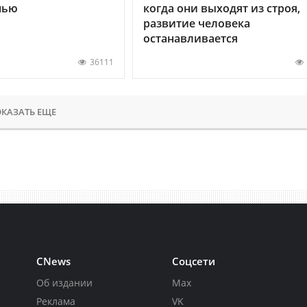
нью
когда они выходят из строя,
развитие человека
останавливается
36111
КАЗАТЬ ЕЩЕ
CNews
Соцсети
Об издании
Max
Реклама
VK