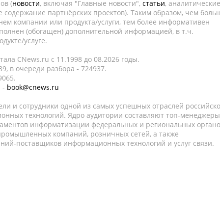
ов (
новости
, включая "Главные новости",
статьи
, аналитически
е содержание партнёрских проектов). Таким образом, чем боль
нем компании или продукта/услуги, тем более информативен
полнен (обогащен) дополнительной информацией, в т.ч.
дукте/услуге.
ала CNews.ru c 11.1998 до 08.2026 годы.
9, в очереди разбора - 724937.
9065.
 -
book@cnews.ru
ели и сотрудники одной из самых успешных отраслей российск
онных технологий. Ядро аудитории составляют топ-менеджеры
таментов информатизации федеральных и региональных орган
 промышленных компаний, розничных сетей, а также
аний-поставщиков информационных технологий и услуг связи.