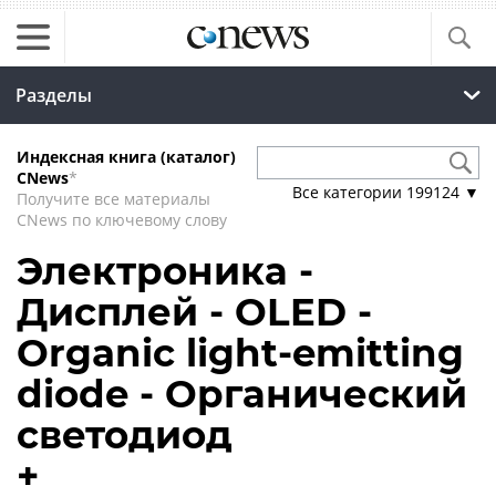
Разделы
Индексная книга (каталог)
CNews
*
Все категории
199124
▼
Получите все материалы
CNews по ключевому слову
Электроника -
Дисплей - OLED -
Organic light-emitting
diode - Органический
светодиод
+