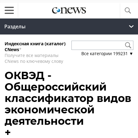
Разделы
Индексная книга (каталог)
CNews
*
Все категории
199231
▼
Получите все материалы
CNews по ключевому слову
ОКВЭД -
Общероссийский
классификатор видов
экономической
деятельности
+