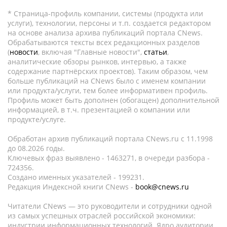
* Страница-профиль компании, системы (продукта или
услуги), технологии, персоны и т.п. создается редактором
на основе анализа архива публикаций портала CNews.
Обрабатываются тексты всех редакционных разделов
(
новости
, включая "Главные новости",
статьи
,
аналитические обзоры рынков, интервью, а также
содержание партнёрских проектов). Таким образом, чем
больше публикаций на CNews было с именем компании
или продукта/услуги, тем более информативен профиль.
Профиль может быть дополнен (обогащен) дополнительной
информацией, в т.ч. презентацией о компании или
продукте/услуге.
Обработан архив публикаций портала CNews.ru c 11.1998
до 08.2026 годы.
Ключевых фраз выявлено - 1463271, в очереди разбора -
724356.
Создано именных указателей - 199231.
Редакция Индексной книги CNews -
book@cnews.ru
Читатели CNews — это руководители и сотрудники одной
из самых успешных отраслей российской экономики:
индустрии информационных технологий. Ядро аудитории