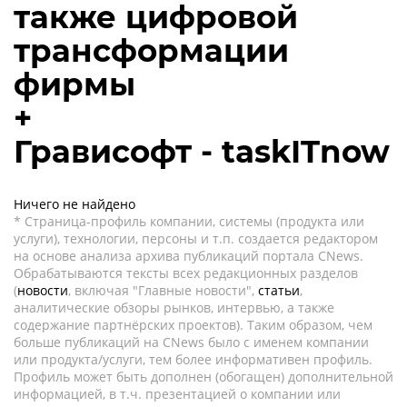
также цифровой
трансформации
фирмы
+
Грависофт - taskITnow
Ничего не найдено
* Страница-профиль компании, системы (продукта или
услуги), технологии, персоны и т.п. создается редактором
на основе анализа архива публикаций портала CNews.
Обрабатываются тексты всех редакционных разделов
(
новости
, включая "Главные новости",
статьи
,
аналитические обзоры рынков, интервью, а также
содержание партнёрских проектов). Таким образом, чем
больше публикаций на CNews было с именем компании
или продукта/услуги, тем более информативен профиль.
Профиль может быть дополнен (обогащен) дополнительной
информацией, в т.ч. презентацией о компании или