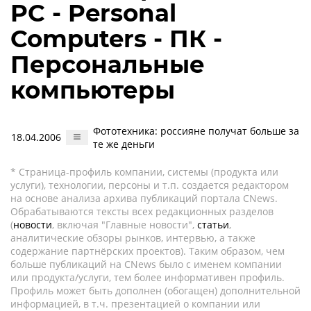
PC - Personal
Computers - ПК -
Персональные
компьютеры
Фототехника: россияне получат больше за
18.04.2006
те же деньги
* Страница-профиль компании, системы (продукта или
услуги), технологии, персоны и т.п. создается редактором
на основе анализа архива публикаций портала CNews.
Обрабатываются тексты всех редакционных разделов
(
новости
, включая "Главные новости",
статьи
,
аналитические обзоры рынков, интервью, а также
содержание партнёрских проектов). Таким образом, чем
больше публикаций на CNews было с именем компании
или продукта/услуги, тем более информативен профиль.
Профиль может быть дополнен (обогащен) дополнительной
информацией, в т.ч. презентацией о компании или