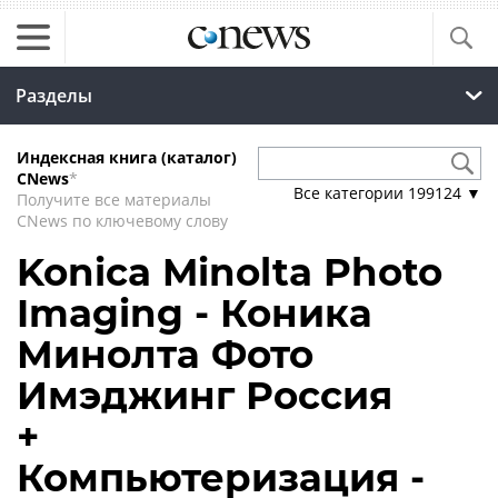
Разделы
Индексная книга (каталог)
CNews
*
Все категории
199124
▼
Получите все материалы
CNews по ключевому слову
Konica Minolta Photo
Imaging - Коника
Минолта Фото
Имэджинг Россия
+
Компьютеризация -