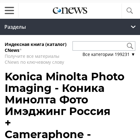
Разделы
Индексная книга (каталог)
CNews
*
Все категории
199231
▼
Получите все материалы
CNews по ключевому слову
Konica Minolta Photo
Imaging - Коника
Минолта Фото
Имэджинг Россия
+
Cameraphone -