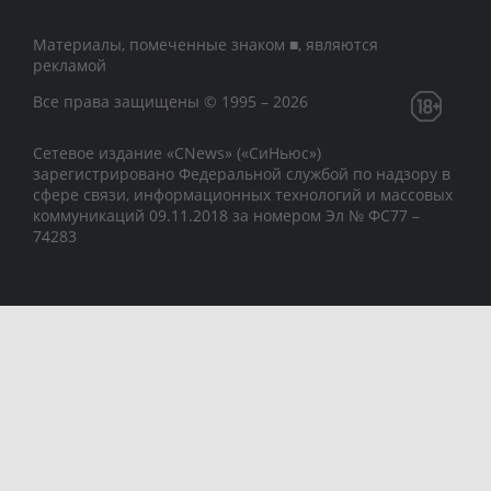
Материалы, помеченные знаком ■, являются
рекламой
Все права защищены © 1995 – 2026
Сетевое издание «CNews» («СиНьюс»)
зарегистрировано Федеральной службой по надзору в
сфере связи, информационных технологий и массовых
коммуникаций 09.11.2018 за номером Эл № ФС77 –
74283