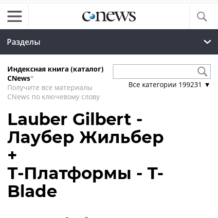
Разделы
Индексная книга (каталог)
CNews
*
Все категории
199231
▼
Получите все материалы
CNews по ключевому слову
Lauber Gilbert -
Лаубер Жильбер
+
Т-Платформы - T-
Blade