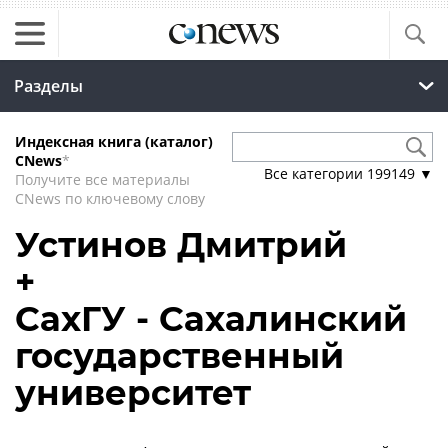
Разделы
Индексная книга (каталог)
CNews
*
Все категории
199149
▼
Получите все материалы
CNews по ключевому слову
Устинов Дмитрий
+
СахГУ - Сахалинский
государственный
университет