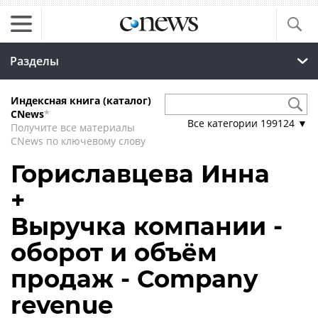
Разделы
Индексная книга (каталог)
CNews
*
Все категории
199124
▼
Получите все материалы
CNews по ключевому слову
Гориславцева Инна
+
Выручка компании -
оборот и объём
продаж - Company
revenue