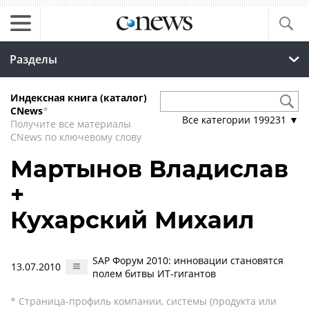
Разделы
Индексная книга (каталог)
CNews
*
Все категории
199231
▼
Получите все материалы
CNews по ключевому слову
Мартынов Владислав
+
Кухарский Михаил
SAP Форум 2010: инновации становятся
13.07.2010
полем битвы ИТ-гигантов
* Страница-профиль компании, системы (продукта или