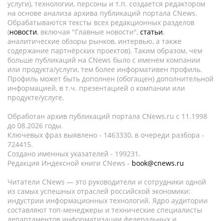
услуги), технологии, персоны и т.п. создается редактором
на основе анализа архива публикаций портала CNews.
Обрабатываются тексты всех редакционных разделов
(
новости
, включая "Главные новости",
статьи
,
аналитические обзоры рынков, интервью, а также
содержание партнёрских проектов). Таким образом, чем
больше публикаций на CNews было с именем компании
или продукта/услуги, тем более информативен профиль.
Профиль может быть дополнен (обогащен) дополнительной
информацией, в т.ч. презентацией о компании или
продукте/услуге.
Обработан архив публикаций портала CNews.ru c 11.1998
до 08.2026 годы.
Ключевых фраз выявлено - 1463330, в очереди разбора -
724415.
Создано именных указателей - 199231.
Редакция Индексной книги CNews -
book@cnews.ru
Читатели CNews — это руководители и сотрудники одной
из самых успешных отраслей российской экономики:
индустрии информационных технологий. Ядро аудитории
составляют топ-менеджеры и технические специалисты
департаментов информатизации федеральных и