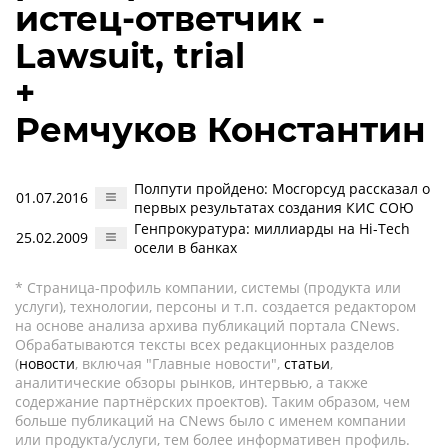
истец-ответчик -
Lawsuit, trial
+
Ремчуков Константин
Полпути пройдено: Мосгорсуд рассказал о
01.07.2016
первых результатах создания КИС СОЮ
Генпрокуратура: миллиарды на Hi-Tech
25.02.2009
осели в банках
* Страница-профиль компании, системы (продукта или
услуги), технологии, персоны и т.п. создается редактором
на основе анализа архива публикаций портала CNews.
Обрабатываются тексты всех редакционных разделов
(
новости
, включая "Главные новости",
статьи
,
аналитические обзоры рынков, интервью, а также
содержание партнёрских проектов). Таким образом, чем
больше публикаций на CNews было с именем компании
или продукта/услуги, тем более информативен профиль.