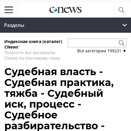
Разделы
Индексная книга (каталог)
CNews
*
Все категории
199231
▼
Получите все материалы
CNews по ключевому слову
Судебная власть -
Судебная практика,
тяжба - Судебный
иск, процесс -
Судебное
разбирательство -