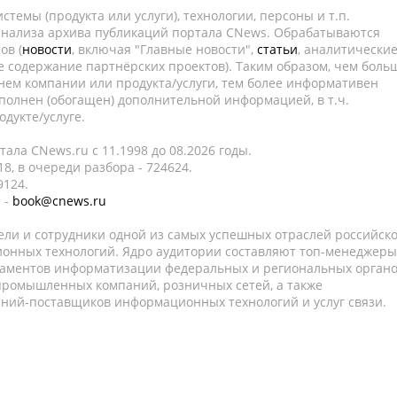
темы (продукта или услуги), технологии, персоны и т.п.
 анализа архива публикаций портала CNews. Обрабатываются
ов (
новости
, включая "Главные новости",
статьи
, аналитически
е содержание партнёрских проектов). Таким образом, чем боль
нем компании или продукта/услуги, тем более информативен
полнен (обогащен) дополнительной информацией, в т.ч.
дукте/услуге.
ала CNews.ru c 11.1998 до 08.2026 годы.
8, в очереди разбора - 724624.
9124.
 -
book@cnews.ru
ели и сотрудники одной из самых успешных отраслей российск
онных технологий. Ядро аудитории составляют топ-менеджеры
таментов информатизации федеральных и региональных орган
 промышленных компаний, розничных сетей, а также
аний-поставщиков информационных технологий и услуг связи.