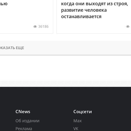
нью
когда они выходят из строя,
развитие человека
останавливается
36186
КАЗАТЬ ЕЩЕ
CNews
Соцсети
Об издании
Max
Реклама
VK