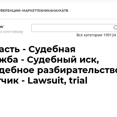
НФЕРЕНЦИИ
МАРКЕТ
ТЕХНИКА
НАУКА
ТВ
ws
*
по ключевому
Все категории
199124
асть - Судебная
яжба - Судебный иск,
удебное разбирательств
чик - Lawsuit, trial