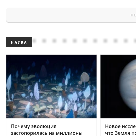
ПО
НАУКА
Почему эволюция
Новое иссле
застопорилась на миллионы
что Земля п