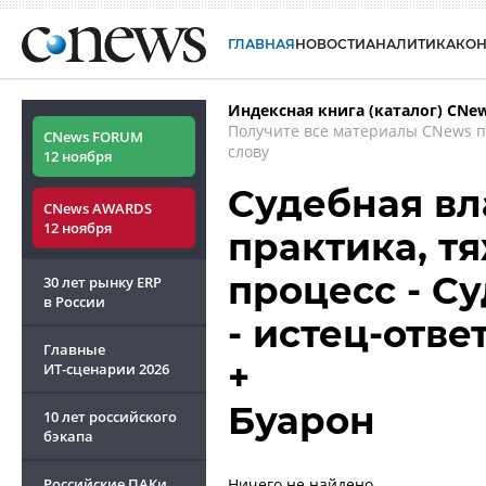
ГЛАВНАЯ
НОВОСТИ
АНАЛИТИКА
КО
Индексная книга (каталог) CNe
Получите все материалы CNews 
CNews FORUM
слову
12 ноября
Судебная вл
CNews AWARDS
12 ноября
практика, т
процесс - С
30 лет рынку ERP
в России
- истец-ответ
Главные
+
ИТ-сценарии
2026
Буарон
10 лет российского
бэкапа
Российские ПАКи
Ничего не найдено