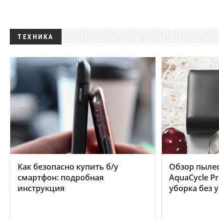
ТЕХНИКА
Как безопасно купить б/у
Обзор пылес
смартфон: подробная
AquaCycle Pr
инструкция
уборка без 