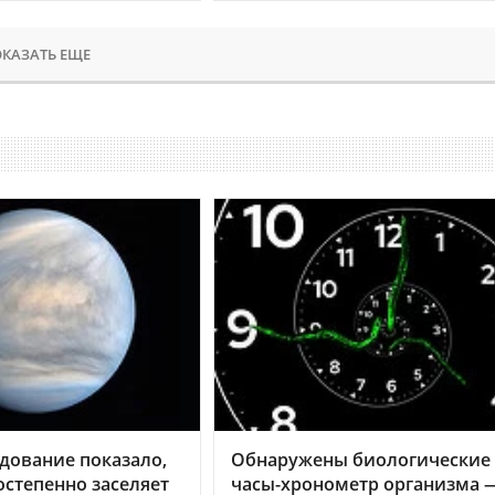
КАЗАТЬ ЕЩЕ
дование показало,
Обнаружены биологические
остепенно заселяет
часы-хронометр организма 