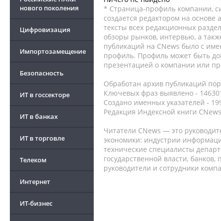
нового поколения
* Страница-профиль компании, сис
создается редактором на основе
тексты всех редакционных раздел
Цифровизация
обзоры рынков, интервью, а такж
публикаций на CNews было с име
Импортозамещение
профиль. Профиль может быть до
презентацией о компании или про
Безопасность
Обработан архив публикаций порт
Ключевых фраз выявлено - 146301
ИТ в госсекторе
Создано именных указателей - 19
Редакция Индексной книги CNews
ИТ в банках
Читатели CNews — это руководит
ИТ в торговле
экономики: индустрии информаци
технические специалисты депар
государственной власти, банков,
Телеком
руководители и сотрудники комп
Интернет
ИТ-бизнес