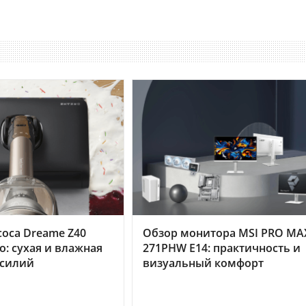
оса Dreame Z40
Обзор монитора MSI PRO MA
o: сухая и влажная
271PHW E14: практичность и
усилий
визуальный комфорт