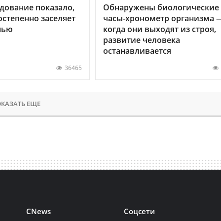
дование показало,
Обнаружены биологические
остепенно заселяет
часы-хронометр организма 
нью
когда они выходят из строя,
развитие человека
останавливается
36465
КАЗАТЬ ЕЩЕ
CNews
Соцсети