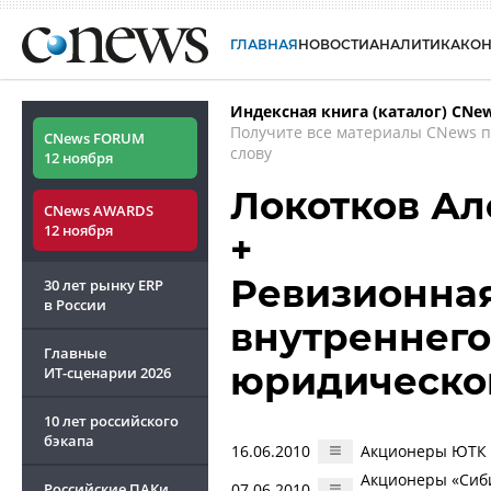
ГЛАВНАЯ
НОВОСТИ
АНАЛИТИКА
КО
Индексная книга (каталог) CNe
Получите все материалы CNews 
CNews FORUM
слову
12 ноября
Локотков Ал
CNews AWARDS
12 ноября
+
Ревизионная
30 лет рынку ERP
в России
внутреннего
Главные
юридическо
ИТ-сценарии
2026
10 лет российского
бэкапа
16.06.2010
Акционеры ЮТК п
Акционеры «Сиб
Российские ПАКи
07.06.2010