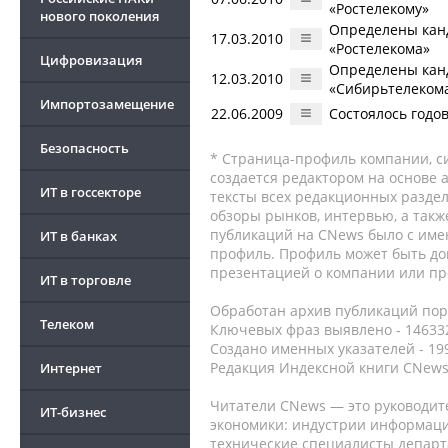
«Ростелекому»
нового поколения
Определены кан
17.03.2010
«Ростелекома»
Цифровизация
Определены кан
12.03.2010
«Сибирьтелеком
Импортозамещение
22.06.2009
Состоялось годо
Безопасность
* Страница-профиль компании, сис
создается редактором на основе
ИТ в госсекторе
тексты всех редакционных раздел
обзоры рынков, интервью, а такж
публикаций на CNews было с име
ИТ в банках
профиль. Профиль может быть до
презентацией о компании или про
ИТ в торговле
Обработан архив публикаций порт
Телеком
Ключевых фраз выявлено - 146332
Создано именных указателей - 19
Редакция Индексной книги CNews
Интернет
Читатели CNews — это руководит
ИТ-бизнес
экономики: индустрии информаци
технические специалисты депар