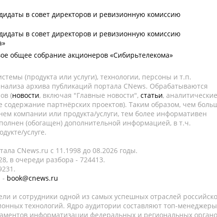
дидаты в совет директоров и ревизионную комиссию
дидаты в совет директоров и ревизионную комиссию
а»
вое общее собрание акционеров «Сибирьтелекома»
темы (продукта или услуги), технологии, персоны и т.п.
 анализа архива публикаций портала CNews. Обрабатываются
ов (
новости
, включая "Главные новости",
статьи
, аналитически
е содержание партнёрских проектов). Таким образом, чем боль
нем компании или продукта/услуги, тем более информативен
полнен (обогащен) дополнительной информацией, в т.ч.
дукте/услуге.
ала CNews.ru c 11.1998 до 08.2026 годы.
8, в очереди разбора - 724413.
9231.
 -
book@cnews.ru
ели и сотрудники одной из самых успешных отраслей российск
онных технологий. Ядро аудитории составляют топ-менеджеры
таментов информатизации федеральных и региональных орган