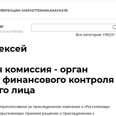
НФЕРЕНЦИИ
МАРКЕТ
ТЕХНИКА
НАУКА
ТВ
ws
*
по ключевому
Все категории
199231
ексей
 комиссия - орган
 финансового контроля
го лица
роголосовали за присоединение компании к «Ростелекому»
ирьтелекома» приняли решение о присоединении к