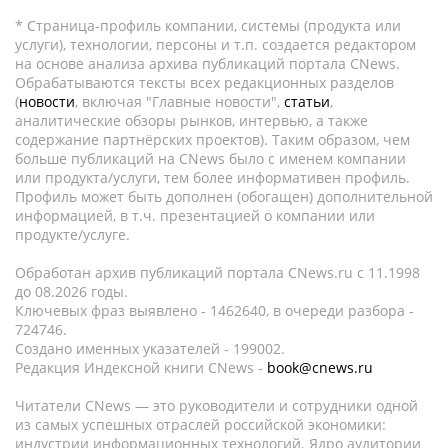
* Страница-профиль компании, системы (продукта или
услуги), технологии, персоны и т.п. создается редактором
на основе анализа архива публикаций портала CNews.
Обрабатываются тексты всех редакционных разделов
(
новости
, включая "Главные новости",
статьи
,
аналитические обзоры рынков, интервью, а также
содержание партнёрских проектов). Таким образом, чем
больше публикаций на CNews было с именем компании
или продукта/услуги, тем более информативен профиль.
Профиль может быть дополнен (обогащен) дополнительной
информацией, в т.ч. презентацией о компании или
продукте/услуге.
Обработан архив публикаций портала CNews.ru c 11.1998
до 08.2026 годы.
Ключевых фраз выявлено - 1462640, в очереди разбора -
724746.
Создано именных указателей - 199002.
Редакция Индексной книги CNews -
book@cnews.ru
Читатели CNews — это руководители и сотрудники одной
из самых успешных отраслей российской экономики:
индустрии информационных технологий. Ядро аудитории