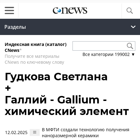
Разделы
Индексная книга (каталог)
CNews
*
Все категории
199002
▼
Получите все материалы
CNews по ключевому слову
Гудкова Светлана
+
Галлий - Gallium -
химический элемент
В МФТИ создали технологию получения
12.02.2025
наноразмерной керамики