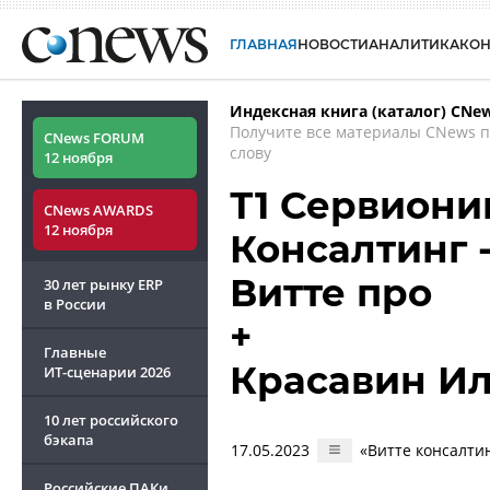
ГЛАВНАЯ
НОВОСТИ
АНАЛИТИКА
КО
Индексная книга (каталог) CNe
Получите все материалы CNews 
CNews FORUM
слову
12 ноября
Т1 Сервионик
CNews AWARDS
12 ноября
Консалтинг 
Витте про
30 лет рынку ERP
в России
+
Главные
Красавин И
ИТ-сценарии
2026
10 лет российского
бэкапа
17.05.2023
«Витте консалти
Российские ПАКи