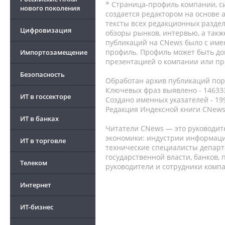
* Страница-профиль компании, сис
нового поколения
создается редактором на основе
тексты всех редакционных раздел
Цифровизация
обзоры рынков, интервью, а такж
публикаций на CNews было с име
профиль. Профиль может быть до
Импортозамещение
презентацией о компании или про
Безопасность
Обработан архив публикаций порт
Ключевых фраз выявлено - 146333
ИТ в госсекторе
Создано именных указателей - 19
Редакция Индексной книги CNews
ИТ в банках
Читатели CNews — это руководит
экономики: индустрии информаци
ИТ в торговле
технические специалисты депар
государственной власти, банков,
Телеком
руководители и сотрудники комп
Интернет
ИТ-бизнес