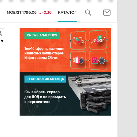
MOEXIT
1796,06
-0,36
КАТАЛОГ
CNEWS ANALYTICS
▼
Топ-10 сфер применения
квантовых компьютеров.
Инфографика CNews
ТЕХНОЛОГИЯ МЕСЯЦА
Как выбрать сервер
для ЦОД и не прогадать
в перспективе