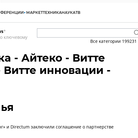
НФЕРЕНЦИИ
МАРКЕТ
ТЕХНИКА
НАУКА
ТВ
ws
*
по ключевому
Все категории
199231
а - Айтеко - Витте
- Витте инновации -
лья
нг» и Directum заключили соглашение о партнерстве