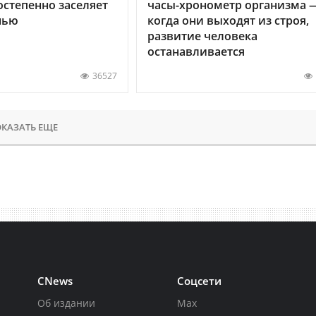
остепенно заселяет
часы-хронометр организма 
нью
когда они выходят из строя,
развитие человека
останавливается
36527
КАЗАТЬ ЕЩЕ
CNews
Соцсети
Об издании
Max