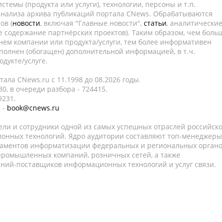
темы (продукта или услуги), технологии, персоны и т.п.
 анализа архива публикаций портала CNews. Обрабатываются
ов (
новости
, включая "Главные новости",
статьи
, аналитически
е содержание партнёрских проектов). Таким образом, чем боль
нем компании или продукта/услуги, тем более информативен
полнен (обогащен) дополнительной информацией, в т.ч.
дукте/услуге.
ала CNews.ru c 11.1998 до 08.2026 годы.
0, в очереди разбора - 724415.
9231.
 -
book@cnews.ru
ели и сотрудники одной из самых успешных отраслей российск
онных технологий. Ядро аудитории составляют топ-менеджеры
таментов информатизации федеральных и региональных орган
 промышленных компаний, розничных сетей, а также
аний-поставщиков информационных технологий и услуг связи.