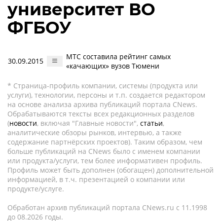
университет ВО
ФГБОУ
МТС составила рейтинг самых
30.09.2015
«качающих» вузов Тюмени
* Страница-профиль компании, системы (продукта или
услуги), технологии, персоны и т.п. создается редактором
на основе анализа архива публикаций портала CNews.
Обрабатываются тексты всех редакционных разделов
(
новости
, включая "Главные новости",
статьи
,
аналитические обзоры рынков, интервью, а также
содержание партнёрских проектов). Таким образом, чем
больше публикаций на CNews было с именем компании
или продукта/услуги, тем более информативен профиль.
Профиль может быть дополнен (обогащен) дополнительной
информацией, в т.ч. презентацией о компании или
продукте/услуге.
Обработан архив публикаций портала CNews.ru c 11.1998
до 08.2026 годы.