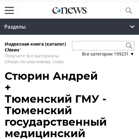
Разделы
Индексная книга (каталог)
CNews
*
Все категории
199231
▼
Получите все материалы
CNews по ключевому слову
Стюрин Андрей
+
Тюменский ГМУ -
Тюменский
государственный
медицинский