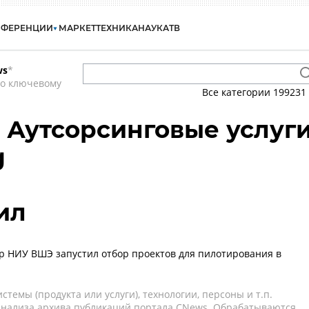
НФЕРЕНЦИИ
МАРКЕТ
ТЕХНИКА
НАУКА
ТВ
ws
*
по ключевому
Все категории
199231
- Аутсорсинговые услуг
g
ил
р НИУ ВШЭ запустил отбор проектов для пилотирования в
темы (продукта или услуги), технологии, персоны и т.п.
 анализа архива публикаций портала CNews. Обрабатываются