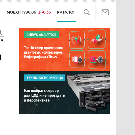
MOEXIT
1796,06
-0,36
КАТАЛОГ
CNEWS ANALYTICS
▼
Топ-10 сфер применения
и
квантовых компьютеров.
Инфографика CNews
ТЕХНОЛОГИЯ МЕСЯЦА
Как выбрать сервер
для ЦОД и не прогадать
в перспективе