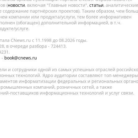
ов (
новости
, включая "Главные новости",
статьи
, аналитически
е содержание партнёрских проектов). Таким образом, чем боль
нем компании или продукта/услуги, тем более информативен
полнен (обогащен) дополнительной информацией, в т.ч.
дукте/услуге.
ала CNews.ru c 11.1998 до 08.2026 годы.
8, в очереди разбора - 724413.
9231.
 -
book@cnews.ru
ели и сотрудники одной из самых успешных отраслей российск
онных технологий. Ядро аудитории составляют топ-менеджеры
таментов информатизации федеральных и региональных орган
 промышленных компаний, розничных сетей, а также
аний-поставщиков информационных технологий и услуг связи.