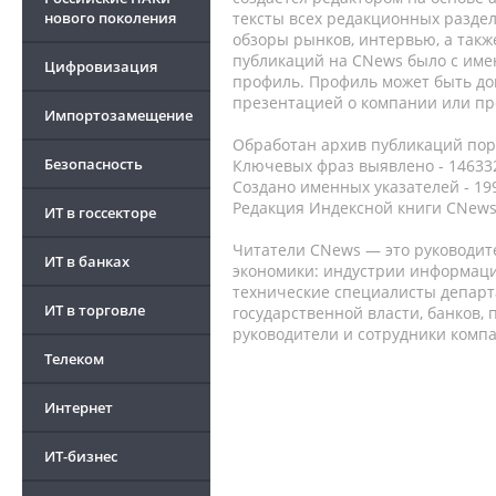
нового поколения
тексты всех редакционных раздел
обзоры рынков, интервью, а такж
публикаций на CNews было с име
Цифровизация
профиль. Профиль может быть до
презентацией о компании или про
Импортозамещение
Обработан архив публикаций порт
Безопасность
Ключевых фраз выявлено - 146332
Создано именных указателей - 19
Редакция Индексной книги CNews
ИТ в госсекторе
Читатели CNews — это руководит
ИТ в банках
экономики: индустрии информаци
технические специалисты депар
ИТ в торговле
государственной власти, банков,
руководители и сотрудники комп
Телеком
Интернет
ИТ-бизнес