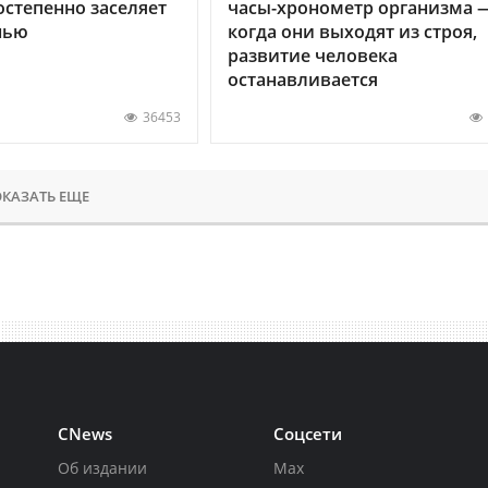
остепенно заселяет
часы-хронометр организма 
нью
когда они выходят из строя,
развитие человека
останавливается
36453
КАЗАТЬ ЕЩЕ
CNews
Соцсети
Об издании
Max