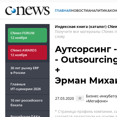
ГЛАВНАЯ
НОВОСТИ
АНАЛИТИКА
КО
Индексная книга (каталог) CNe
Получите все материалы CNews 
CNews FORUM
слову
12 ноября
Аутсорсинг 
CNews AWARDS
12 ноября
- Outsourcin
+
30 лет рынку ERP
в России
Эрман Миха
Главные
ИТ-сценарии
2026
Бизнес-инкубато
27.03.2020
10 лет российского
«Мегафоне»
бэкапа
* Страница-профиль компании, сис
создается редактором на основе
Российские ПАКи