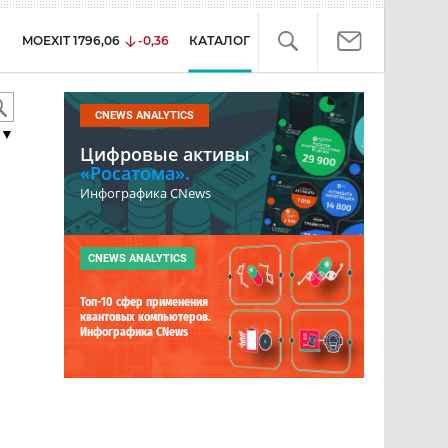
MOEXIT
1796,06
-0,36
КАТАЛОГ
CNEWS ANALYTICS
▼
Цифровые активы
«Росатома».
Инфографика CNews
CNEWS ANALYTICS
Топ-10 сфер применения
квантовых компьютеров.
Инфографика CNews