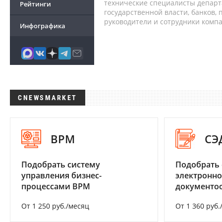
технические специалисты депар
Рейтинги
государственной власти, банков,
руководители и сотрудники комп
Инфографика
CNEWSMARKET
BPM
СЭ
Подобрать систему
Подобрать 
управления бизнес-
электронно
процессами BPM
документоо
От 1 250 руб./месяц
От 1 360 руб.