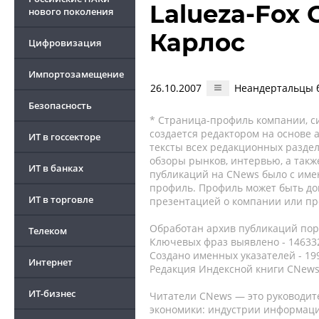
Lalueza-Fox 
нового поколения
Карлос
Цифровизация
Импортозамещение
26.10.2007
Неандертальцы
Безопасность
* Страница-профиль компании, сис
создается редактором на основе
ИТ в госсекторе
тексты всех редакционных раздел
обзоры рынков, интервью, а такж
ИТ в банках
публикаций на CNews было с име
профиль. Профиль может быть до
ИТ в торговле
презентацией о компании или про
Обработан архив публикаций порт
Телеком
Ключевых фраз выявлено - 146332
Создано именных указателей - 19
Интернет
Редакция Индексной книги CNews
ИТ-бизнес
Читатели CNews — это руководит
экономики: индустрии информаци