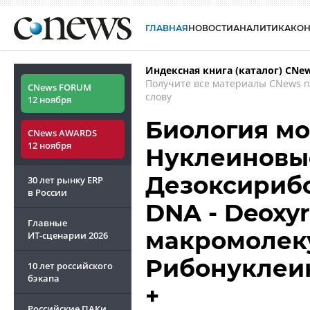
ГЛАВНАЯ
НОВОСТИ
АНАЛИТИКА
КО
Индексная книга (каталог) CNe
Получите все материалы CNews 
CNews FORUM
слову
12 ноября
Биология мо
CNews AWARDS
12 ноября
Нуклеиновые
Дезоксирибо
30 лет рынку ERP
в России
DNA - Deoxyri
Главные
макромолеку
ИТ-сценарии
2026
Рибонуклеи
10 лет российского
бэкапа
+
Российские ПАКи