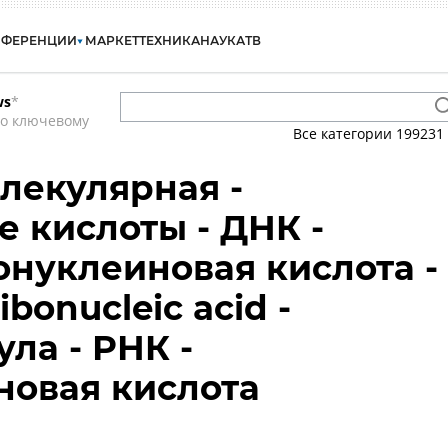
НФЕРЕНЦИИ
МАРКЕТ
ТЕХНИКА
НАУКА
ТВ
ws
*
по ключевому
Все категории
199231
лекулярная -
 кислоты - ДНК -
нуклеиновая кислота -
bonucleic acid -
ла - РНК -
новая кислота