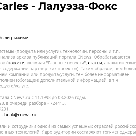
Carles - Лалуэза-Фокс
 были рыжими
темы (продукта или услуги), технологии, персоны и т.п.
 анализа архива публикаций портала CNews. Обрабатываются
ов (
новости
, включая "Главные новости",
статьи
, аналитически
е содержание партнёрских проектов). Таким образом, чем боль
нем компании или продукта/услуги, тем более информативен
полнен (обогащен) дополнительной информацией, в т.ч.
дукте/услуге.
ала CNews.ru c 11.1998 до 08.2026 годы.
8, в очереди разбора - 724413.
9231.
 -
book@cnews.ru
ели и сотрудники одной из самых успешных отраслей российск
онных технологий. Ядро аудитории составляют топ-менеджеры