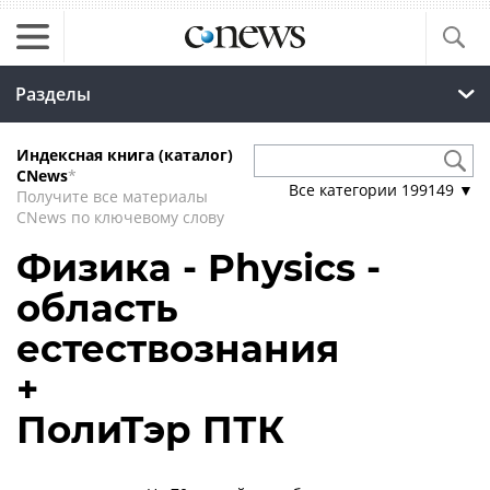
Разделы
Индексная книга (каталог)
CNews
*
Все категории
199149
▼
Получите все материалы
CNews по ключевому слову
Физика - Physics -
область
естествознания
+
ПолиТэр ПТК