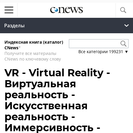
Разделы
Индексная книга (каталог)
CNews
*
Все категории
199231
▼
Получите все материалы
CNews по ключевому слову
VR - Virtual Reality -
Виртуальная
реальность -
Искусственная
реальность -
Иммерсивность -