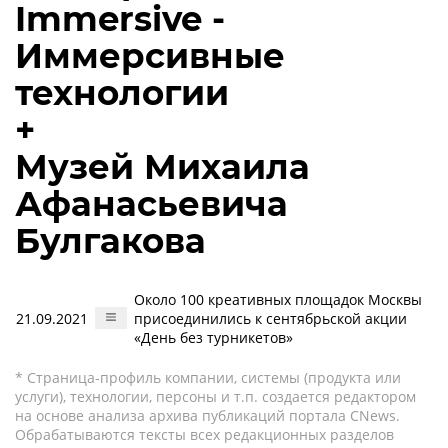
Immersive -
Иммерсивные
технологии
+
Музей Михаила
Афанасьевича
Булгакова
Около 100 креативных площадок Москвы
21.09.2021
присоединились к сентябрьской акции
«День без турникетов»
* Страница-профиль компании, системы (продукта или
услуги), технологии, персоны и т.п. создается редактором
на основе анализа архива публикаций портала CNews.
Обрабатываются тексты всех редакционных разделов