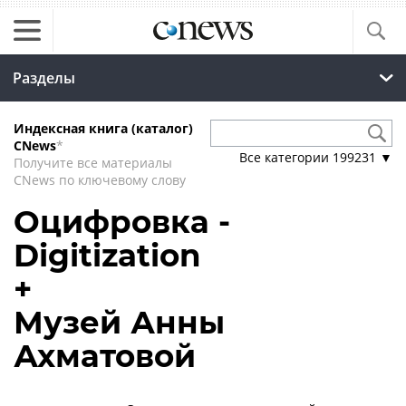
Разделы
Индексная книга (каталог)
CNews
*
Все категории
199231
▼
Получите все материалы
CNews по ключевому слову
Оцифровка -
Digitization
+
Музей Анны
Ахматовой