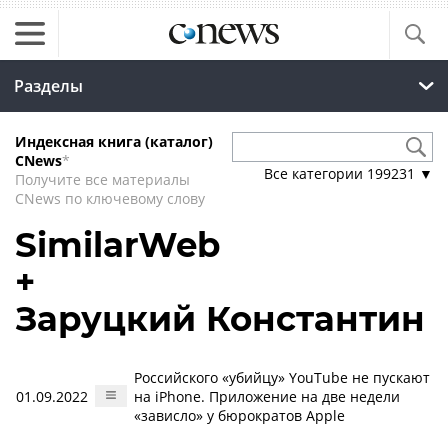
Разделы
Индексная книга (каталог)
CNews
*
Все категории
199231
▼
Получите все материалы
CNews по ключевому слову
SimilarWeb
+
Заруцкий Константин
Российского «убийцу» YouTube не пускают
01.09.2022
на iPhone. Приложение на две недели
«зависло» у бюрократов Apple