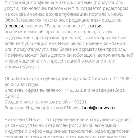
* Страница-профиль компании, системы (продукта или
услуги), технологии, персоны и т.п. создается редактором
на основе анализа архива публикаций портала CNews.
Обрабатываются тексты всех редакционных разделов
(
новости
, включая "Главные новости",
статьи
,
аналитические обзоры рынков, интервью, а также
содержание партнёрских проектов). Таким образом, чем
больше публикаций на CNews было с именем компании
или продукта/услуги, тем более информативен профиль.
Профиль может быть дополнен (обогащен) дополнительной
информацией, в т.ч. презентацией о компании или
продукте/услуге.
Обработан архив публикаций портала CNews.ru c 11.1998
до 08.2026 годы.
Ключевых фраз выявлено - 1463328, в очереди разбора -
724413.
Создано именных указателей - 199231.
Редакция Индексной книги CNews -
book@cnews.ru
Читатели CNews — это руководители и сотрудники одной
из самых успешных отраслей российской экономики:
индустрии информационных технологий. Ядро аудитории
составляют топ-менеджеры и технические специалисты