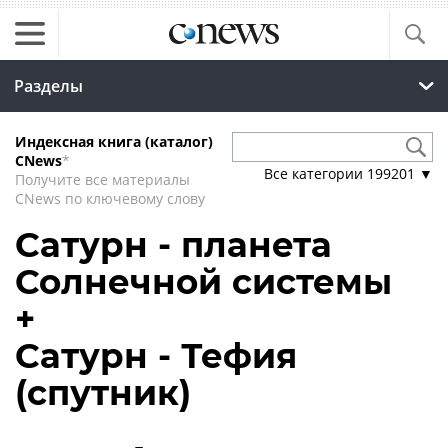
Разделы
Индексная книга (каталог)
CNews
*
Все категории
199201
▼
Получите все материалы
CNews по ключевому слову
Сатурн - планета
Солнечной системы
+
Сатурн - Тефия
(спутник)