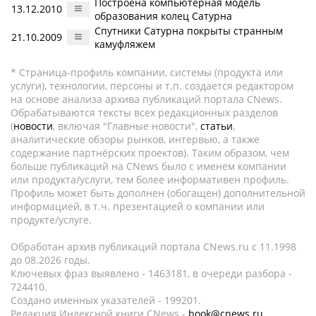
Построена компьютерная модель
13.12.2010
образования колец Сатурна
Спутники Сатурна покрыты странным
21.10.2009
камуфляжем
* Страница-профиль компании, системы (продукта или
услуги), технологии, персоны и т.п. создается редактором
на основе анализа архива публикаций портала CNews.
Обрабатываются тексты всех редакционных разделов
(
новости
, включая "Главные новости",
статьи
,
аналитические обзоры рынков, интервью, а также
содержание партнёрских проектов). Таким образом, чем
больше публикаций на CNews было с именем компании
или продукта/услуги, тем более информативен профиль.
Профиль может быть дополнен (обогащен) дополнительной
информацией, в т.ч. презентацией о компании или
продукте/услуге.
Обработан архив публикаций портала CNews.ru c 11.1998
до 08.2026 годы.
Ключевых фраз выявлено - 1463181, в очереди разбора -
724410.
Создано именных указателей - 199201.
Редакция Индексной книги CNews -
book@cnews.ru