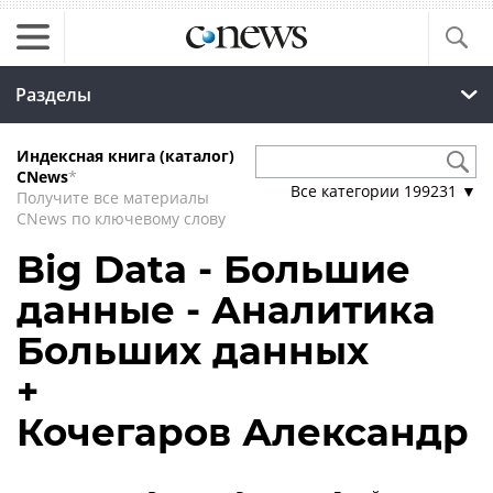
Разделы
Индексная книга (каталог)
CNews
*
Все категории
199231
▼
Получите все материалы
CNews по ключевому слову
Big Data - Большие
данные - Аналитика
Больших данных
+
Кочегаров Александр