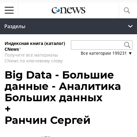
Разделы
Индексная книга (каталог)
CNews
*
Все категории
199231
▼
Получите все материалы
CNews по ключевому слову
Big Data - Большие
данные - Аналитика
Больших данных
+
Ранчин Сергей