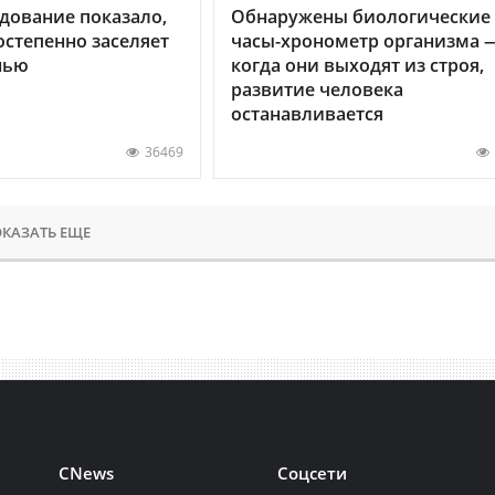
дование показало,
Обнаружены биологические
остепенно заселяет
часы-хронометр организма 
нью
когда они выходят из строя,
развитие человека
останавливается
36469
КАЗАТЬ ЕЩЕ
CNews
Соцсети