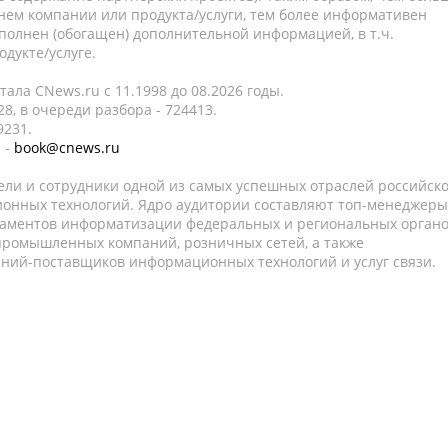
нем компании или продукта/услуги, тем более информативен
полнен (обогащен) дополнительной информацией, в т.ч.
дукте/услуге.
ала CNews.ru c 11.1998 до 08.2026 годы.
8, в очереди разбора - 724413.
9231.
 -
book@cnews.ru
ели и сотрудники одной из самых успешных отраслей российск
онных технологий. Ядро аудитории составляют топ-менеджеры
таментов информатизации федеральных и региональных орган
 промышленных компаний, розничных сетей, а также
аний-поставщиков информационных технологий и услуг связи.