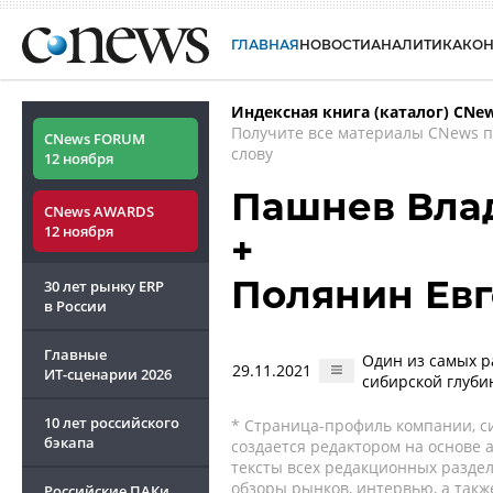
ГЛАВНАЯ
НОВОСТИ
АНАЛИТИКА
КО
Индексная книга (каталог) CNe
Получите все материалы CNews 
CNews FORUM
слову
12 ноября
Пашнев Вла
CNews AWARDS
12 ноября
+
Полянин Ев
30 лет рынку ERP
в России
Главные
Один из самых р
29.11.2021
ИТ-сценарии
2026
сибирской глуби
10 лет российского
* Страница-профиль компании, сис
бэкапа
создается редактором на основе
тексты всех редакционных раздел
обзоры рынков, интервью, а такж
Российские ПАКи