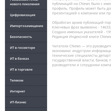
публикаций на CNews было с име
нового поколения
профиль. Профиль может быть до
презентацией о компании или про
Цифровизация
Обработан архив публикаций порт
Импортозамещение
Ключевых фраз выявлено - 146332
Создано именных указателей - 19
Редакция Индексной книги CNews
Безопасность
Читатели CNews — это руководит
ИТ в госсекторе
экономики: индустрии информаци
технические специалисты депар
ИТ в банках
государственной власти, банков,
руководители и сотрудники комп
ИТ в торговле
Телеком
Интернет
ИТ-бизнес