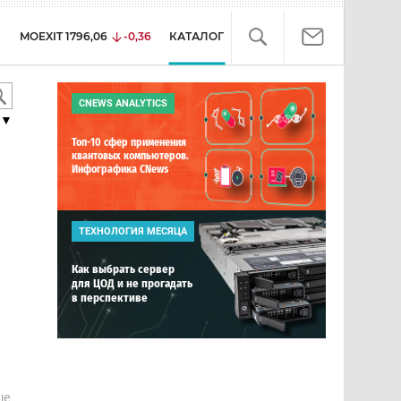
MOEXIT
1796,06
-0,36
КАТАЛОГ
CNEWS ANALYTICS
▼
Топ-10 сфер применения
квантовых компьютеров.
Инфографика CNews
ТЕХНОЛОГИЯ МЕСЯЦА
Как выбрать сервер
для ЦОД и не прогадать
в перспективе
е
ше