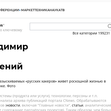
НФЕРЕНЦИИ
МАРКЕТ
ТЕХНИКА
НАУКА
ТВ
ws
*
по ключевому
Все категории
199231
димир
гений
азыскиваемых «русских хакеров» живет роскошной жизнью в
нке. Фото
темы (продукта или услуги), технологии, персоны и т.п.
 анализа архива публикаций портала CNews. Обрабатываются
ов (
новости
, включая "Главные новости",
статьи
, аналитически
е содержание партнёрских проектов). Таким образом, чем боль