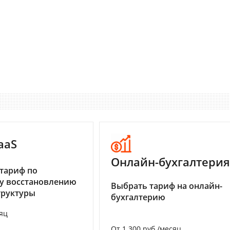
aaS
Онлайн-бухгалтерия
тариф по
у восстановлению
Выбрать тариф на онлайн-
труктуры
бухгалтерию
яц
От 1 300 руб./месяц