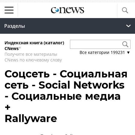
Разделы
Индексная книга (каталог)
CNews
*
Все категории
199231
▼
Получите все материалы
CNews по ключевому слову
Соцсеть - Социальная
сеть - Social Networks
- Социальные медиа
+
Rallyware