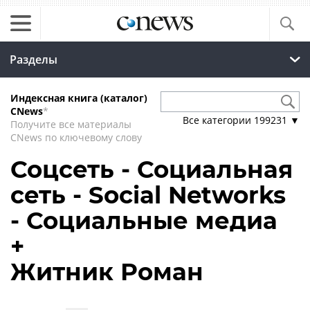
Разделы
Индексная книга (каталог)
CNews
*
Все категории
199231
▼
Получите все материалы
CNews по ключевому слову
Соцсеть - Социальная
сеть - Social Networks
- Социальные медиа
+
Житник Роман