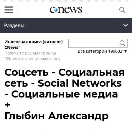
Разделы
Индексная книга (каталог)
CNews
*
Все категории
199002
▼
Получите все материалы
CNews по ключевому слову
Соцсеть - Социальная
сеть - Social Networks
- Социальные медиа
+
Глыбин Александр