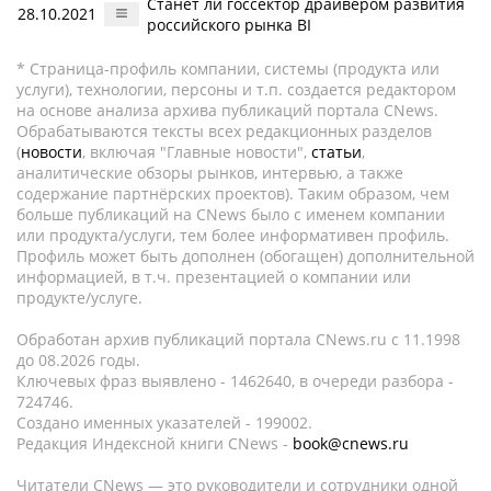
Станет ли госсектор драйвером развития
28.10.2021
российского рынка BI
* Страница-профиль компании, системы (продукта или
услуги), технологии, персоны и т.п. создается редактором
на основе анализа архива публикаций портала CNews.
Обрабатываются тексты всех редакционных разделов
(
новости
, включая "Главные новости",
статьи
,
аналитические обзоры рынков, интервью, а также
содержание партнёрских проектов). Таким образом, чем
больше публикаций на CNews было с именем компании
или продукта/услуги, тем более информативен профиль.
Профиль может быть дополнен (обогащен) дополнительной
информацией, в т.ч. презентацией о компании или
продукте/услуге.
Обработан архив публикаций портала CNews.ru c 11.1998
до 08.2026 годы.
Ключевых фраз выявлено - 1462640, в очереди разбора -
724746.
Создано именных указателей - 199002.
Редакция Индексной книги CNews -
book@cnews.ru
Читатели CNews — это руководители и сотрудники одной