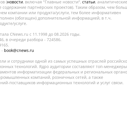
ов (
новости
, включая "Главные новости",
статьи
, аналитически
е содержание партнёрских проектов). Таким образом, чем боль
нем компании или продукта/услуги, тем более информативен
полнен (обогащен) дополнительной информацией, в т.ч.
дукте/услуге.
ала CNews.ru c 11.1998 до 08.2026 годы.
6, в очереди разбора - 724586.
9165.
 -
book@cnews.ru
ели и сотрудники одной из самых успешных отраслей российск
онных технологий. Ядро аудитории составляют топ-менеджеры
таментов информатизации федеральных и региональных орган
 промышленных компаний, розничных сетей, а также
аний-поставщиков информационных технологий и услуг связи.