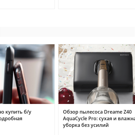
но купить б/у
Обзор пылесоса Dreame Z40
подробная
AquaCycle Pro: сухая и влажн
уборка без усилий