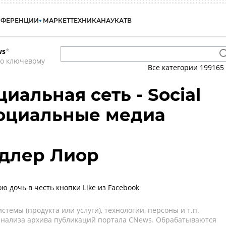
НФЕРЕНЦИИ
МАРКЕТ
ТЕХНИКА
НАУКА
ТВ
ws
*
по ключевому
Все категории
199165
циальная сеть - Social
Социальные медиа
 Адлер Лиор
ю дочь в честь кнопки Like из Facebook
темы (продукта или услуги), технологии, персоны и т.п.
 анализа архива публикаций портала CNews. Обрабатываются