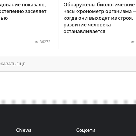
дование показало,
Обнаружены биологические
остепенно заселяет
часы-хронометр организма 
нью
когда они выходят из строя,
развитие человека
останавливается
36272
КАЗАТЬ ЕЩЕ
CNews
Соцсети