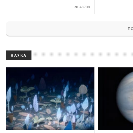
48708
ПО
НАУКА