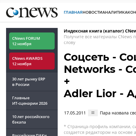
ГЛАВНАЯ
НОВОСТИ
АНАЛИТИКА
КО
Индексная книга (каталог) CNe
Получите все материалы CNews 
CNews FORUM
слову
12 ноября
Соцсеть - Со
CNews AWARDS
12 ноября
Networks - 
+
30 лет рынку ERP
в России
Adler Lior -
Главные
ИТ-сценарии
2026
17.05.2011
Пара назвала сво
10 лет российского
бэкапа
* Страница-профиль компании, сис
создается редактором на основе
Российские ПАКи