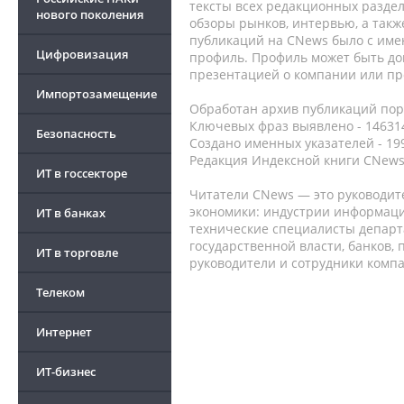
тексты всех редакционных раздел
нового поколения
обзоры рынков, интервью, а такж
публикаций на CNews было с име
Цифровизация
профиль. Профиль может быть до
презентацией о компании или про
Импортозамещение
Обработан архив публикаций порт
Ключевых фраз выявлено - 146314
Безопасность
Создано именных указателей - 19
Редакция Индексной книги CNews
ИТ в госсекторе
Читатели CNews — это руководит
экономики: индустрии информаци
ИТ в банках
технические специалисты депар
государственной власти, банков,
ИТ в торговле
руководители и сотрудники комп
Телеком
Интернет
ИТ-бизнес