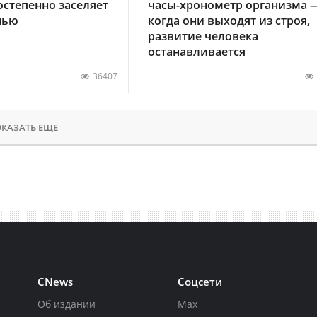
остепенно заселяет
часы-хронометр организма 
нью
когда они выходят из строя,
развитие человека
останавливается
36407
КАЗАТЬ ЕЩЕ
CNews
Соцсети
Об издании
Max