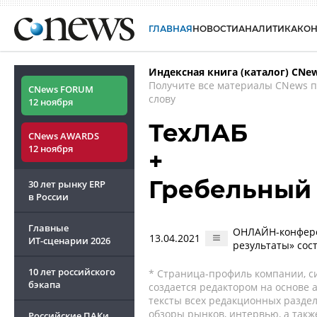
ГЛАВНАЯ
НОВОСТИ
АНАЛИТИКА
КО
Индексная книга (каталог) CNe
Получите все материалы CNews 
CNews FORUM
слову
12 ноября
ТехЛАБ
CNews AWARDS
12 ноября
+
Гребельный
30 лет рынку ERP
в России
Главные
ОНЛАЙН-конфере
13.04.2021
ИТ-сценарии
2026
результаты» сос
10 лет российского
* Страница-профиль компании, сис
бэкапа
создается редактором на основе
тексты всех редакционных раздел
обзоры рынков, интервью, а такж
Российские ПАКи