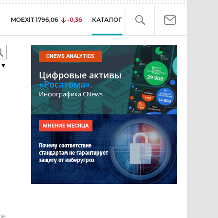
MOEXIT
1796,06
-0,36
КАТАЛОГ
CNEWS ANALYTICS
▼
Цифровые активы
«Росатома».
Инфографика CNews
МНЕНИЕ МЕСЯЦА
Почему соответствие
стандартам не гарантирует
защиту от киберугроз
е
ше