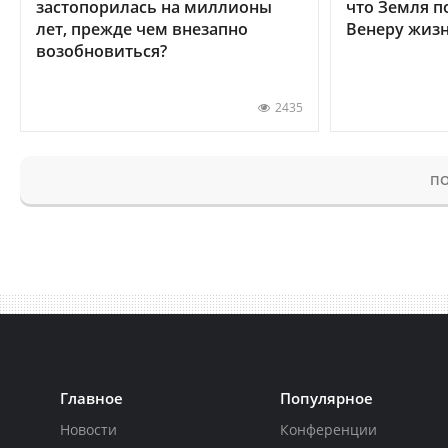
застопорилась на миллионы
что Земля п
лет, прежде чем внезапно
Венеру жиз
возобновиться?
2435
ПО
Главное
Популярное
Новости
Конференции