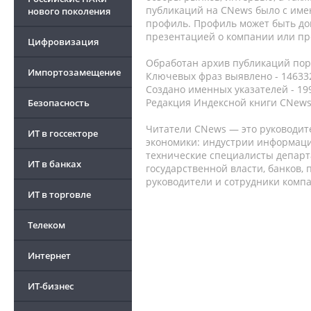
публикаций на CNews было с име
нового поколения
профиль. Профиль может быть до
презентацией о компании или про
Цифровизация
Обработан архив публикаций порт
Импортозамещение
Ключевых фраз выявлено - 146332
Создано именных указателей - 19
Редакция Индексной книги CNews
Безопасность
Читатели CNews — это руководит
ИТ в госсекторе
экономики: индустрии информаци
технические специалисты депар
ИТ в банках
государственной власти, банков,
руководители и сотрудники комп
ИТ в торговле
Телеком
Интернет
ИТ-бизнес