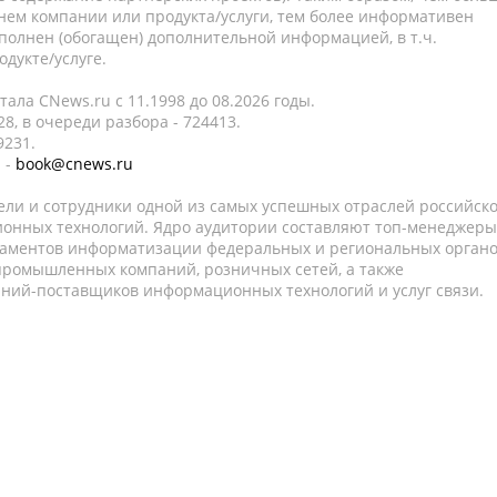
нем компании или продукта/услуги, тем более информативен
полнен (обогащен) дополнительной информацией, в т.ч.
дукте/услуге.
ала CNews.ru c 11.1998 до 08.2026 годы.
8, в очереди разбора - 724413.
9231.
 -
book@cnews.ru
ели и сотрудники одной из самых успешных отраслей российск
онных технологий. Ядро аудитории составляют топ-менеджеры
таментов информатизации федеральных и региональных орган
 промышленных компаний, розничных сетей, а также
аний-поставщиков информационных технологий и услуг связи.