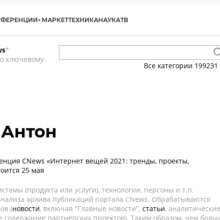
НФЕРЕНЦИИ
МАРКЕТ
ТЕХНИКА
НАУКА
ТВ
ws
*
по ключевому
Все категории
199231
 Антон
нция CNews «Интернет вещей 2021: тренды, проекты,
тоится 25 мая
темы (продукта или услуги), технологии, персоны и т.п.
 анализа архива публикаций портала CNews. Обрабатываются
ов (
новости
, включая "Главные новости",
статьи
, аналитически
е содержание партнёрских проектов). Таким образом, чем боль