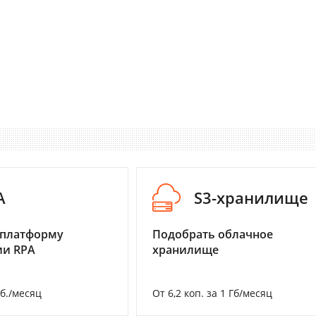
A
S3-хранилище
 платформу
Подобрать облачное
ии RPA
хранилище
уб./месяц
От 6,2 коп. за 1 Гб/месяц