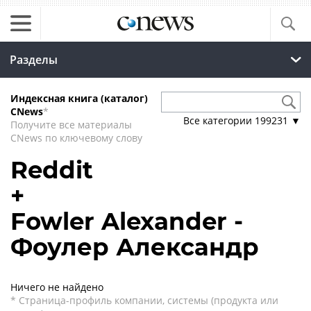
Разделы
Индексная книга (каталог)
CNews
*
Все категории
199231
▼
Получите все материалы
CNews по ключевому слову
Reddit
+
Fowler Alexander -
Фоулер Александр
Ничего не найдено
* Страница-профиль компании, системы (продукта или