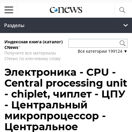
Разделы
Индексная книга (каталог)
CNews
*
Все категории
199124
▼
Получите все материалы
CNews по ключевому слову
Электроника - CPU -
Central processing unit
- chiplet, чиплет - ЦПУ
- Центральный
микропроцессор -
Центральное