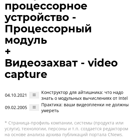
процессорное
устройство -
Процессорный
модуль
+
Видеозахват - video
capture
Конструктор для айтишника: что надо
04.10.2021
знать о модульных вычислениях от Intel
Практика: ваши видеопленки не должны
09.02.2005
умереть
* Страница-профиль компании, системы (продукта или
услуги), технологии, персоны и т.п. создается редактором
на основе анализа архива публикаций портала CNews.