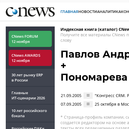
ГЛАВНАЯ
НОВОСТИ
АНАЛИТИКА
КО
Индексная книга (каталог) CNe
Получите все материалы CNews 
CNews FORUM
слову
12 ноября
Павлов Анд
CNews AWARDS
12 ноября
+
Пономарева
30 лет рынку ERP
в России
Главные
21.09.2005
"Конгресс CRM. Р
ИТ-сценарии
2026
07.09.2005
25 октября в Мос
10 лет российского
бэкапа
* Страница-профиль компании, сис
создается редактором на основе
тексты всех редакционных раздел
Российские ПАКи