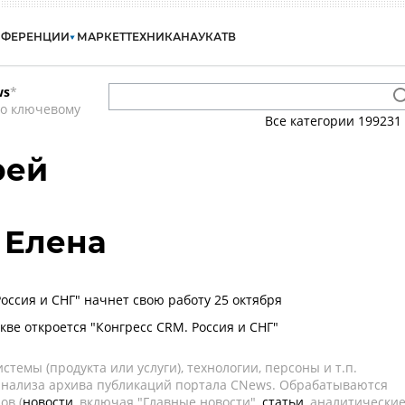
НФЕРЕНЦИИ
МАРКЕТ
ТЕХНИКА
НАУКА
ТВ
ws
*
по ключевому
Все категории
199231
рей
 Елена
оссия и СНГ" начнет свою работу 25 октября
кве откроется "Конгресс CRM. Россия и СНГ"
темы (продукта или услуги), технологии, персоны и т.п.
 анализа архива публикаций портала CNews. Обрабатываются
ов (
новости
, включая "Главные новости",
статьи
, аналитически