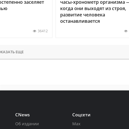
остепенно заселяет
часы-хронометр организма 
нью
когда они выходят из строя,
развитие человека
останавливается
36412
КАЗАТЬ ЕЩЕ
CNews
Соцсети
Об издании
Max