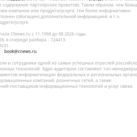
е содержание партнёрских проектов). Таким образом, чем боль
нем компании или продукта/услуги, тем более информативен
полнен (обогащен) дополнительной информацией, в т.ч.
дукте/услуге.
ала CNews.ru c 11.1998 до 08.2026 годы.
8, в очереди разбора - 724413.
9231.
 -
book@cnews.ru
ели и сотрудники одной из самых успешных отраслей российск
онных технологий. Ядро аудитории составляют топ-менеджеры
таментов информатизации федеральных и региональных орган
 промышленных компаний, розничных сетей, а также
аний-поставщиков информационных технологий и услуг связи.