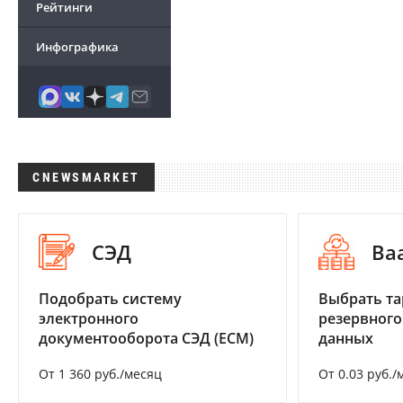
Рейтинги
Инфографика
CNEWSMARKET
СЭД
Ba
Подобрать систему
Выбрать та
электронного
резервного
документооборота СЭД (ECM)
данных
От 1 360 руб./месяц
От 0.03 руб./