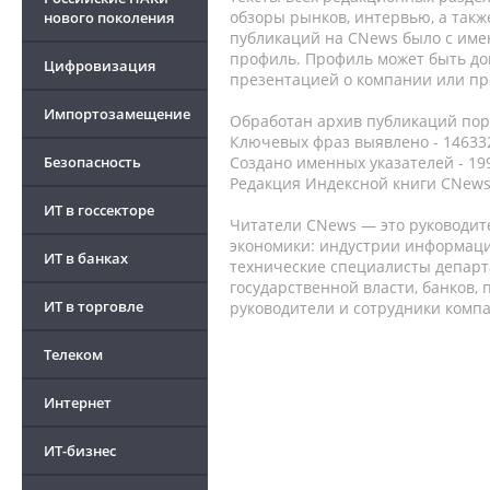
обзоры рынков, интервью, а такж
нового поколения
публикаций на CNews было с име
профиль. Профиль может быть до
Цифровизация
презентацией о компании или про
Импортозамещение
Обработан архив публикаций порт
Ключевых фраз выявлено - 146332
Безопасность
Создано именных указателей - 19
Редакция Индексной книги CNews
ИТ в госсекторе
Читатели CNews — это руководит
экономики: индустрии информаци
ИТ в банках
технические специалисты депар
государственной власти, банков,
ИТ в торговле
руководители и сотрудники комп
Телеком
Интернет
ИТ-бизнес