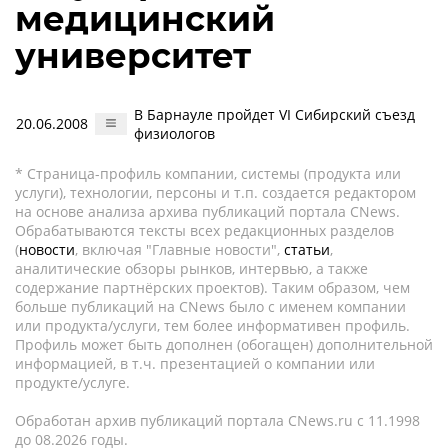
медицинский
университет
В Барнауле пройдет VI Сибирский съезд
20.06.2008
физиологов
* Страница-профиль компании, системы (продукта или
услуги), технологии, персоны и т.п. создается редактором
на основе анализа архива публикаций портала CNews.
Обрабатываются тексты всех редакционных разделов
(
новости
, включая "Главные новости",
статьи
,
аналитические обзоры рынков, интервью, а также
содержание партнёрских проектов). Таким образом, чем
больше публикаций на CNews было с именем компании
или продукта/услуги, тем более информативен профиль.
Профиль может быть дополнен (обогащен) дополнительной
информацией, в т.ч. презентацией о компании или
продукте/услуге.
Обработан архив публикаций портала CNews.ru c 11.1998
до 08.2026 годы.