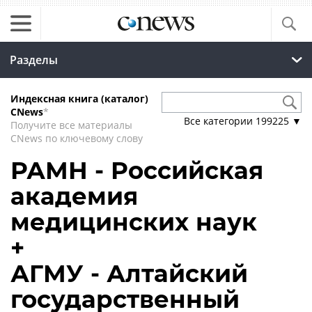
Разделы
Индексная книга (каталог)
CNews
*
Все категории
199225
▼
Получите все материалы
CNews по ключевому слову
РАМН - Российская
академия
медицинских наук
+
АГМУ - Алтайский
государственный