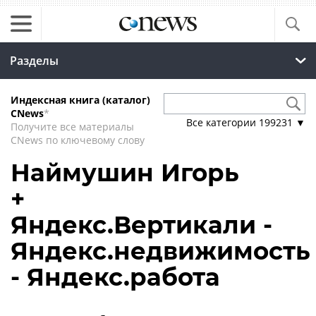
Разделы
Индексная книга (каталог)
CNews
*
Все категории
199231
▼
Получите все материалы
CNews по ключевому слову
Наймушин Игорь
+
Яндекс.Вертикали -
Яндекс.недвижимость
- Яндекс.работа