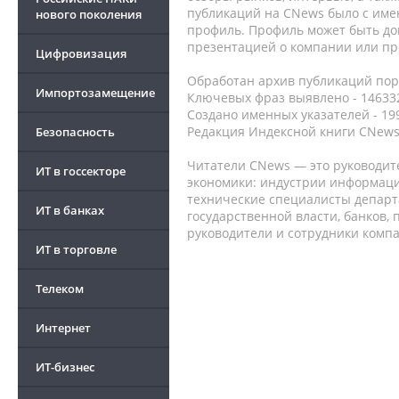
публикаций на CNews было с име
нового поколения
профиль. Профиль может быть до
презентацией о компании или про
Цифровизация
Обработан архив публикаций порт
Импортозамещение
Ключевых фраз выявлено - 146332
Создано именных указателей - 19
Редакция Индексной книги CNews
Безопасность
Читатели CNews — это руководит
ИТ в госсекторе
экономики: индустрии информаци
технические специалисты депар
ИТ в банках
государственной власти, банков,
руководители и сотрудники комп
ИТ в торговле
Телеком
Интернет
ИТ-бизнес