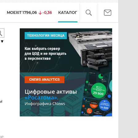
MOEXIT
1796,06
-0,36
КАТАЛОГ
ТЕХНОЛОГИЯ МЕСЯЦА
▼
Как выбрать сервер
для ЦОД и не прогадать
в перспективе
CNEWS ANALYTICS
Цифровые активы
«Росатома».
ты
Инфографика CNews
е
ше