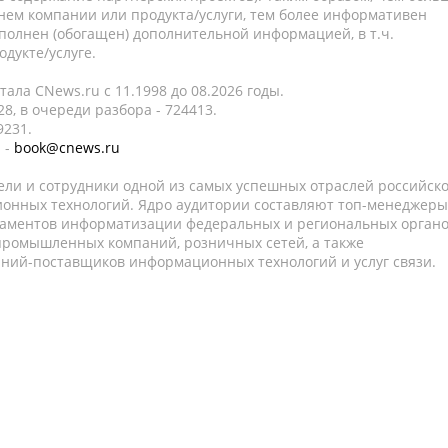
нем компании или продукта/услуги, тем более информативен
полнен (обогащен) дополнительной информацией, в т.ч.
дукте/услуге.
ала CNews.ru c 11.1998 до 08.2026 годы.
8, в очереди разбора - 724413.
9231.
 -
book@cnews.ru
ели и сотрудники одной из самых успешных отраслей российск
онных технологий. Ядро аудитории составляют топ-менеджеры
таментов информатизации федеральных и региональных орган
 промышленных компаний, розничных сетей, а также
аний-поставщиков информационных технологий и услуг связи.