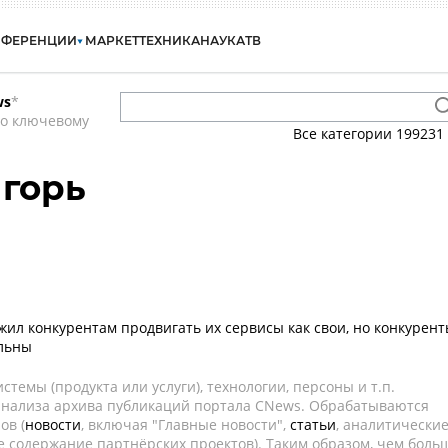
НФЕРЕНЦИИ
МАРКЕТ
ТЕХНИКА
НАУКА
ТВ
ws
*
по ключевому
Все категории
199231
горь
жил конкурентам продвигать их сервисы как свои, но конкурен
ольны
темы (продукта или услуги), технологии, персоны и т.п.
 анализа архива публикаций портала CNews. Обрабатываются
ов (
новости
, включая "Главные новости",
статьи
, аналитически
е содержание партнёрских проектов). Таким образом, чем боль