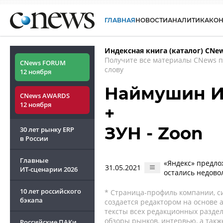
ГЛАВНАЯ
НОВОСТИ
АНАЛИТИКА
КО
Индексная книга (каталог) CNe
Получите все материалы CNews 
CNews FORUM
слову
12 ноября
Наймушин И
CNews AWARDS
12 ноября
+
ЗУН - Zoon
30 лет рынку ERP
в России
Главные
«Яндекс» предло
31.05.2021
ИТ-сценарии
2026
остались недов
10 лет российского
* Страница-профиль компании, сис
бэкапа
создается редактором на основе
тексты всех редакционных раздел
обзоры рынков, интервью, а такж
Российские ПАКи