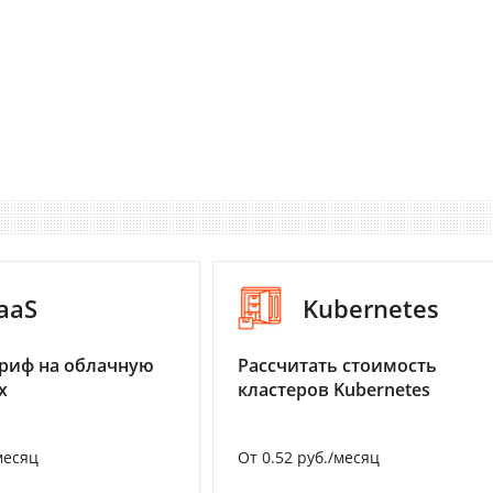
aaS
Kubernetes
риф на облачную
Рассчитать стоимость
х
кластеров Kubernetes
месяц
От 0.52 руб./месяц