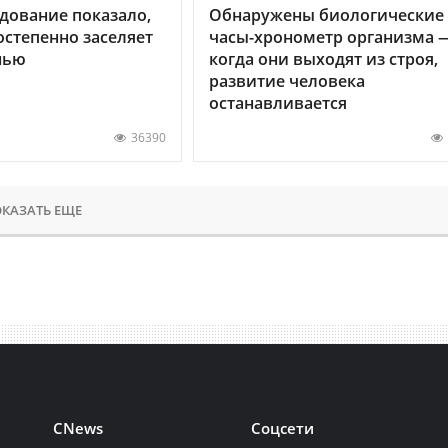
дование показало,
Обнаружены биологические
остепенно заселяет
часы-хронометр организма 
нью
когда они выходят из строя,
развитие человека
останавливается
36390
КАЗАТЬ ЕЩЕ
CNews
Соцсети